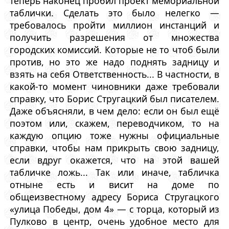
теперь наконец пробил проект мемориальной
таблички. Сделать это было нелегко —
требовалось пройти миллион инстанций и
получить разрешения от множества
городских комиссий. Которые не то чтоб были
против, но это же надо поднять задницу и
взять на себя Ответственность... В частности, в
какой-то момент чиновники даже требовали
справку, что Борис Стругацкий был писателем.
Даже объясняли, в чем дело: если он был ещё
поэтом или, скажем, переводчиком, то на
каждую опцию тоже нужны официальные
справки, чтобы нам прикрыть свою задницу,
если вдруг окажется, что на этой вашей
табличке ложь... Так или иначе, табличка
отныне есть и висит на доме по
общеизвестному адресу Бориса Стругацкого
«улица Победы, дом 4» — с торца, который из
Пулково в центр, очень удобное место для