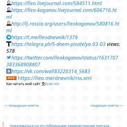
https://lleo.livejournal.com/584511.html
https://lleo-kaganov.livejournal.com/606716.ht
ml
http://lj.rossia.org/users/lleokaganov/580816.ht
ml
https://t.me/lleodnevnik/1379
https://telegra.ph/S-dnem-pisatelya-03-03
views:
578
https://twitter.com/lleokaganov/status/1631707
383368908807
https://vk.com/wall83220314_5683
https://lleo.me/dnevnik/rss.xml
Как читать мой сайт
если что
<< предыдущая заметка
следующая заметка >>
пожаловаться на эту публикацию администрации портала