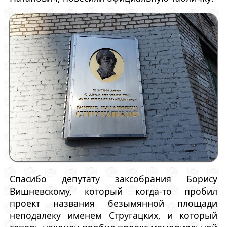
Спасибо депутату заксобрания Борису
Вишневскому, который когда-то пробил
проект названия безымянной площади
неподалеку именем Стругацких, и который