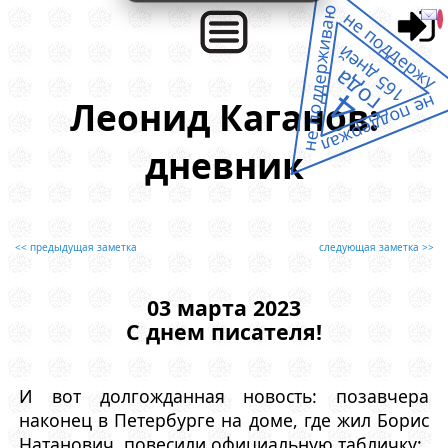
не поддерживаю
не поддержу
165 дней
года
4
не поддержал
Леонид Каганов:
дневник
<< предыдущая заметка
следующая заметка >>
03 марта 2023
С днем писателя!
И вот долгожданная новость: позавчера
наконец в Петербурге на доме, где жил Борис
Натанович, повесили официальную табличку: