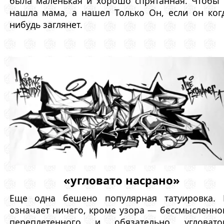
была маленькая и хорошо спрятанная. Чтобы
нашла мама, а нашел Только Он, если он ког
нибудь заглянет.
«угловато насрано»
Еще одна бешено популярная татуировка. 
означает ничего, кроме узора — бессмысленно
переплетенного и обязательно угловатог