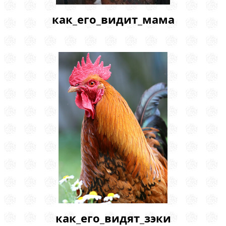
как_его_видит_мама
как_его_видят_зэки