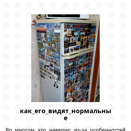
как_его_видят_нормальны
е
Во многом это наверно из-за особенностей