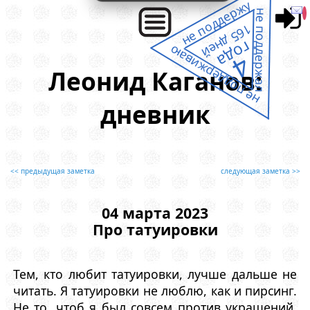
не поддержу
не поддержал
165 дней
года
не поддерживаю
4
Леонид Каганов:
дневник
<< предыдущая заметка
следующая заметка >>
04 марта 2023
Про татуировки
Тем, кто любит татуировки, лучше дальше не
читать. Я татуировки не люблю, как и пирсинг.
Не то, чтоб я был совсем против украшений,