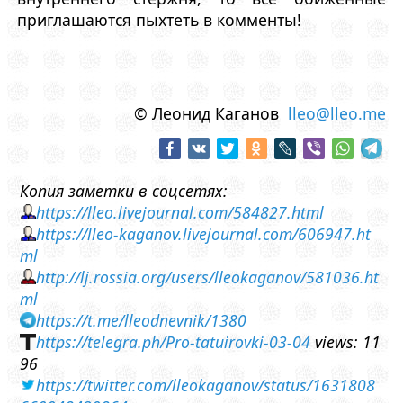
приглашаются пыхтеть в комменты!
© Леонид Каганов
lleo@lleo.me
Копия заметки в соцсетях:
https://lleo.livejournal.com/584827.html
https://lleo-kaganov.livejournal.com/606947.ht
ml
http://lj.rossia.org/users/lleokaganov/581036.ht
ml
https://t.me/lleodnevnik/1380
https://telegra.ph/Pro-tatuirovki-03-04
views: 11
96
https://twitter.com/lleokaganov/status/1631808