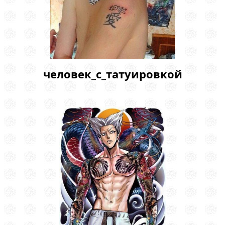
человек_с_татуировкой