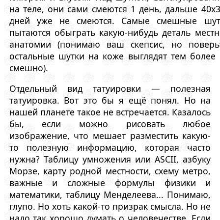
на теле, они сами смеются 1 день, дальше 40x
дней уже не смеются. Самые смешные шут
пытаются обыграть какую-нибудь деталь мест
анатомии (понимаю ваш скепсис, но поверьт
остальные шутки на коже выглядят тем более
смешно).
Отдельный вид татуировки — полезная
татуировка. Вот это бы я ещё понял. Но на
нашей планете такое не встречается. Казалось
бы, если можно рисовать любое
изображение, что мешает разместить какую-
то полезную информацию, которая часто
нужна? Таблицу умножения или ASCII, азбуку
Морзе, карту родной местности, схему метро,
важные и сложные формулы физики и
математики, таблицу Менделеева... Понимаю,
глупо. Но хоть какой-то призрак смысла. Но не
надо так хорошо думать о человечестве. Если