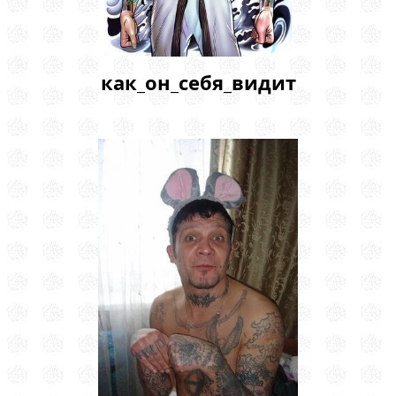
как_он_себя_видит