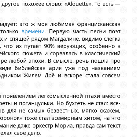
ругое похожее слово: «Alouette». То есть —
радует: это ж моя любимая францисканская
столько
времени
. Первую часть песни поэт
ах и спящей рядом Магдалине, видимо слегка
, что их путает 90% верующих, особенно в
йского сюжета и сорвалась в классический
е любой эпохи. В смысле, речь пошла про
 виде библейская ария уже под названием
дником Жилем Дрё и вскоре стала совсем
м появлением легкомысленной птахи вместо
ты и потанцульки. Но бухтеть не стал: все-
в для не самых безвестных, мягко скажем,
воронок» тоже стал всемирным хитом, на что
мание даже оркестр Мориа, правда сам текст
елал своё дело.