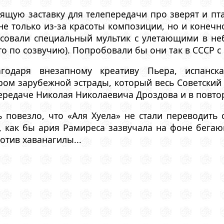
дящую заставку для телепередачи про зверят и п
е только из-за красоты композиции, но и конечно
исовали специальный мультик с улетающими в неб
о по созвучию). Попробовали бы они так в СССР с
годаря внезапному креативу Пьера, испанска
ом зарубежной эстрады, который весь Советский
ередаче Николая Николаевича Дроздова и в повто
повезло, что «Аля Хуела» не стали переводить с
, как бы ария Рамиреса зазвучала на фоне бегаю
отив хаванагилы...