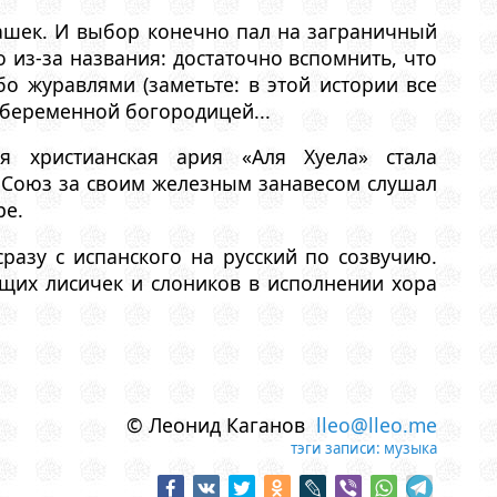
ташек. И выбор конечно пал на заграничный
 из-за названия: достаточно вспомнить, что
о журавлями (заметьте: в этой истории все
 беременной богородицей...
я христианская ария «Аля Хуела» стала
 Союз за своим железным занавесом слушал
ре.
разу с испанского на русский по созвучию.
щих лисичек и слоников в исполнении хора
© Леонид Каганов
lleo@lleo.me
тэги записи:
музыка