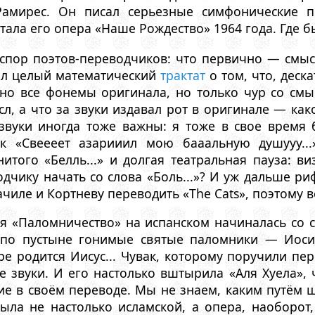
Рамирес. Он писал серьезные симфонические п
тала его опера «Наше Рождество» 1964 года. Где 
 спор поэтов-переводчиков: что первично — смыс
сал целый математический
трактат
о том, что, деск
но все фонемы оригинала, но только чур со смы
л, а что за звуки издавал рот в оригинале — ка
звуки иногда тоже важны: я тоже в свое время 
ак «Свеееет азарииил мою бааальную душууу..
итого «Белль...» и долгая театральная пауза: в
дчику начать со слова «Боль...»? И уж дальше ри
ачиле и Кортневу переводить «The Cats», поэтому
ия «Паломничество» на испанском начиналась со сл
 по пустыне гонимые святые паломники — Иос
ре родится Иисус... Чувак, которому поручили пе
е звуки. И его настолько вштырила «Аля Хуела»,
ие в своём переводе. Мы не знаем, каким путём 
ыла не настолько исламской, а опера, наоборот,