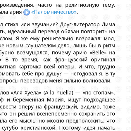
роизведения, часто на религиозную тему.
была ария
«Паломничество»
.
л стиха или звучание? Друг-литератор Дима
ать, идеальный перевод обязан повторить на
слом. Я же ему решительно возражал: мол,
кое новым слушателям дело, лишь бы в ритм
бурно возмущался, почему арию «Belle» на
.» В то время, как французский оригинал
изитная карточка всей оперы. И что, трудно
фмовать себе про душу? — негодовал я. В ту
 вопросы переводов меня сильно волновали.
ов «Аля Хуела» (A la huella) — «по стопам».
иф и беременная Мария, ищут подходящее
ревести оперу на французский, видимо, тоже
 что он решил всенепременно сохранить это
шла его мысль, но можно предположить, что
 сугубо христианской. Поэтому идея начать