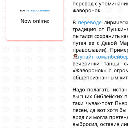
перевод с упоминания
жаворонок.
все
четверостишия
Now online:
В
переводе
лирически
традиция от Пушкин
пытался сохранить ка
путая ее с Девой Ма
православии). Приме
тунайт-команбейбе
вечеринки, танцы, с
«Жаворонок» с огр
общепризнанным хит
Надо полагать, испа
высших библейских пе
таки чувак-поэт Пье
песен, да вот хотя б
вряд ли могла претен
выбросил, оставив ли