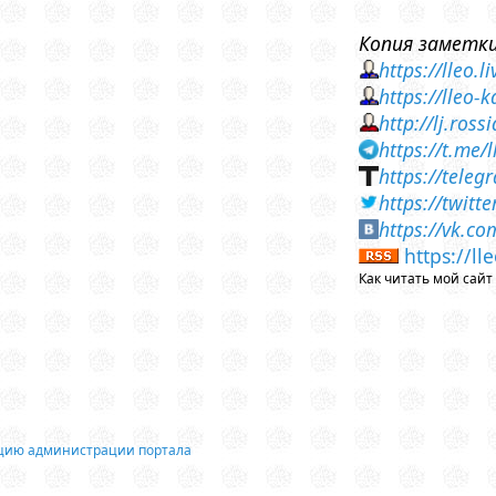
Копия заметки
https://lleo.
https://lleo
http://lj.ros
https://t.me/
https://teleg
https://twit
https://vk.c
https://l
Как читать мой сай
ацию администрации портала