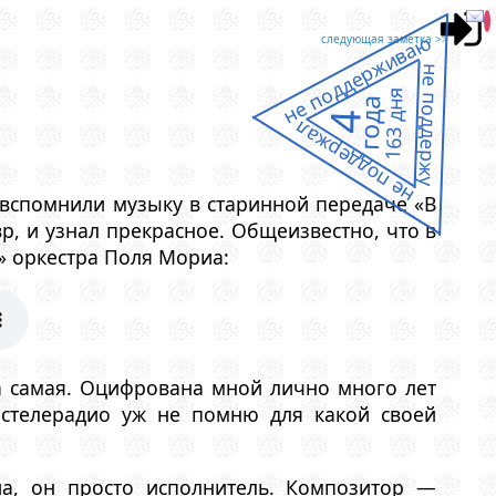
не поддерживаю
следующая заметка >>
не поддержу
163 дня
года
4
не поддержал
у вспомнили музыку в старинной передаче «В
, и узнал прекрасное. Общеизвестно, что в
» оркестра Поля Мориа:
а самая. Оцифрована мной лично много лет
Гостелерадио уж не помню для какой своей
иа, он просто исполнитель. Композитор —