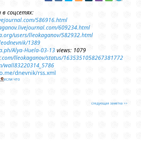
 в соцсетях:
livejournal.com/586916.html
-kaganov.livejournal.com/609234.html
sia.org/users/lleokaganov/582932.html
lleodnevnik/1389
ra.ph/Alya-Huela-03-13
views: 1079
ter.com/lleokaganov/status/1635351058267381772
om/wall83220314_5786
leo.me/dnevnik/rss.xml
т
если что
следующая заметка >>