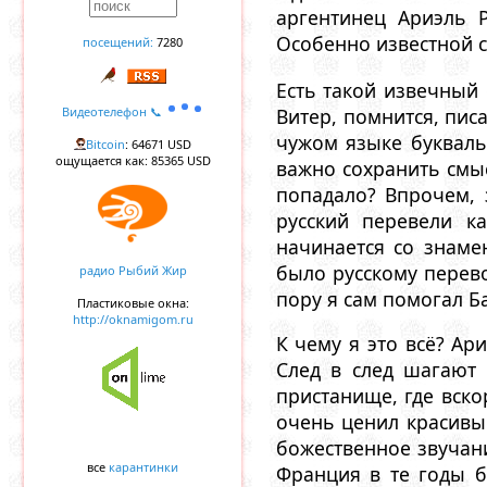
аргентинец Ариэль 
Особенно известной с
посещений:
7280
Есть такой извечный
Витер, помнится, пи
Видеотелефон 📞
чужом языке букваль
Bitcoin
: 64671 USD
ощущается как: 85365 USD
важно сохранить смыс
попадало? Впрочем, 
русский перевели к
начинается со знамен
было русскому перево
радио Рыбий Жир
пору я сам помогал Б
Пластиковые окна:
http://oknamigom.ru
К чему я это всё? Ар
След в след шагают
пристанище, где вско
очень ценил красивы
божественное звучан
все
карантинки
Франция в те годы б