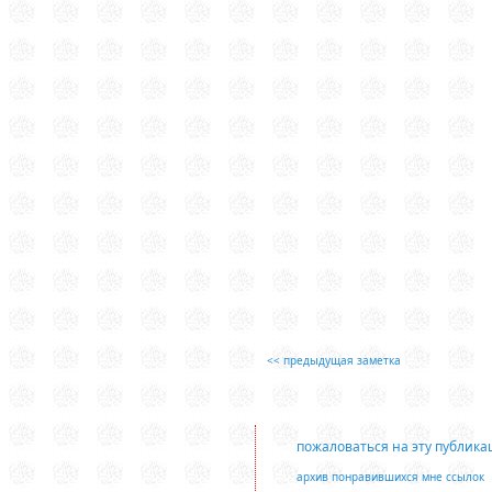
<< предыдущая заметка
пожаловаться на эту публик
архив понравившихся мне ссылок