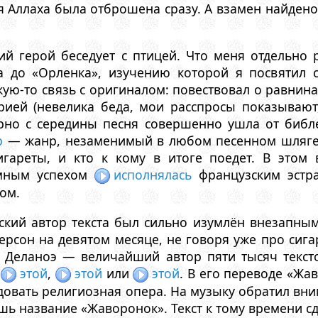
 Аллаха была отброшена сразу. А взамен найдено д
й герой беседует с птицей. Что меня отдельно 
а до «Орленка», изучению которой я посвятил 
кую-то связь с оригиналом: повествовал о равнин
рией (невелика беда, мои расспросы показывают
рно с середины песня совершенно ушла от библе
р
— жанр, незаменимый в любом песенном шлягер
игареты, и кто к кому в итоге поедет. В этом
омным успехом
исполнялась
французским эстра
ом.
нский автор текста был сильно изумлён внезапны
рсон на девятом месяце, не говоря уже про сигаре
р Деланоэ — величайший автор пяти тысяч тексто
ы
этой
,
этой
или
этой
. В его переводе «Жа
довать религиозная опера. На музыку обратил вни
шь название «Жаворонок». Текст к тому времени сд