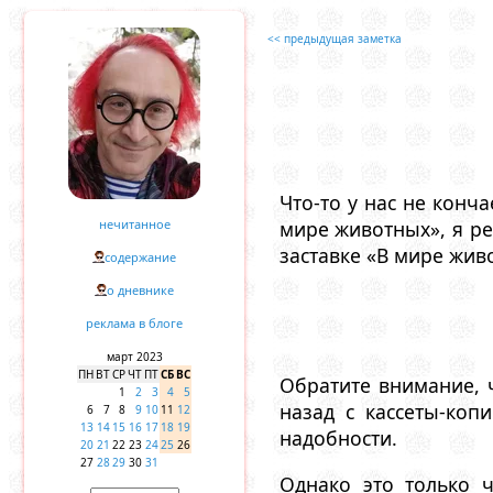
<< предыдущая заметка
Что-то у нас не конч
нечитанное
мире животных», я ре
заставке «В мире жи
содержание
о дневнике
реклама в блоге
март 2023
ПН
ВТ
СР
ЧТ
ПТ
СБ
ВС
Обратите внимание, 
1
2
3
4
5
назад с кассеты-коп
6
7
8
9
10
11
12
13
14
15
16
17
18
19
надобности.
20
21
22
23
24
25
26
27
28
29
30
31
Однако это только 