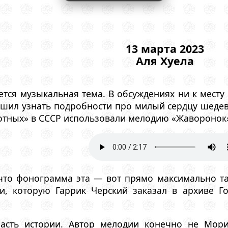
13 марта 2023
Аля Хуела
ается музыкальная тема. В обсуждениях ни к мест
шил узнать подробности про милый сердцу шедевр
вотных» в СССР использовали мелодию «Жаворонок
что фонограмма эта — вот прямо максимально т
ии, которую Гаррик Черский заказал в архиве 
часть истории. Автор мелодии конечно не Мор