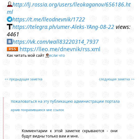
http://lj.rossia.org/users/lleokaganov/656186.ht
ml
https://t.me/lleodnevnik/1722
https://telegra.ph/umer-Aleks-YAng-08-22
views:
4461
https://vk.com/wall83220314_7937
https://lleo.me/dnevnik/rss.xml
Как читать мой сайт
если что
<< предыдущая заметка
следующая заметка >>
пожаловаться на эту публикацию администрации портала
архив понравившихся мне ссылок
Комментарии к этой заметке скрываются - они
будут видны только вам и мне.