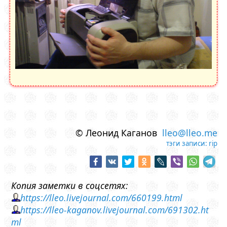
© Леонид Каганов
lleo@lleo.me
тэги записи:
rip
Копия заметки в соцсетях:
https://lleo.livejournal.com/660199.html
https://lleo-kaganov.livejournal.com/691302.ht
ml