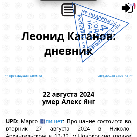
не поддержал
не поддержу
164 дня
года
не поддерживаю
4
Леонид Каганов:
дневник
<< предыдущая заметка
следующая заметка >>
22 августа 2024
умер Алекс Янг
UPD:
Марго
пишет
: Прощание состоится во
вторник 27 августа 2024 в Николо-
Архангельском в 12-30, м.Новокосино (позже