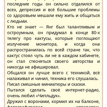
последние годы он сильно отдалился от
всех, депрессия и всë большие проблемы
со здоровьем мешали ему жить и общаться
с людьми.
Кто не знает — Янг был талантливым и
остроумным, он придумал в конце 80-х
телегу про кактусы, которые поглощают
излучение монитора, и когда она
распространилась по всей стране так, что
кактус стоял чуть ли не в каждом кабинете,
он стал стесняться своего авторства и
никогда не афишировал.
Общался он лучше всего с техникой, всë
налаживал и чинил, техника его слушалась.
Писал смешные миниатюры и сказки.
Пытался сделать своë интернет-радио,
очень любил «Чипльдук».
Дружил с воронами, кормил их на балконе,
фотографировал аппаратом,