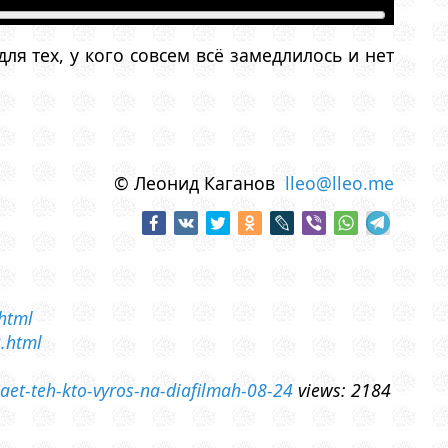
я тех, у кого совсем всё замедлилось и нет
© Леонид Каганов
lleo@lleo.me
.html
2.html
aet-teh-kto-vyros-na-diafilmah-08-24
views: 2184