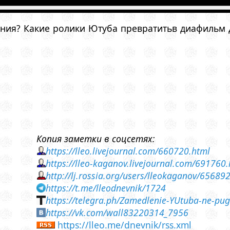
ния? Какие ролики Ютуба превратитьв диафильм дл
Копия заметки в соцсетях:
https://lleo.livejournal.com/660720.html
https://lleo-kaganov.livejournal.com/691760
http://lj.rossia.org/users/lleokaganov/65689
https://t.me/lleodnevnik/1724
https://telegra.ph/Zamedlenie-YUtuba-ne-pug
https://vk.com/wall83220314_7956
https://lleo.me/dnevnik/rss.xml