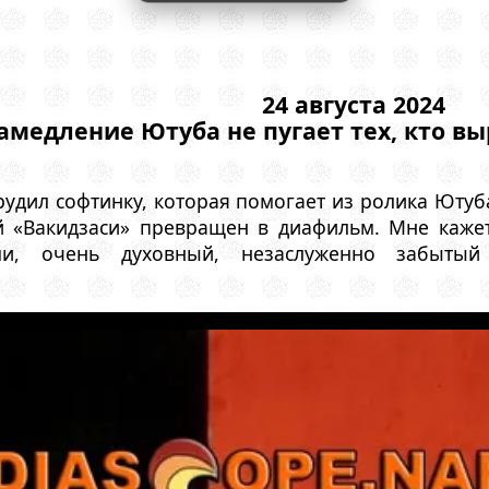
24 августа 2024
амедление Ютуба не пугает тех, кто в
рудил софтинку, которая помогает из ролика Ютуба
й «Вакидзаси» превращен в диафильм. Мне кажетс
и, очень духовный, незаслуженно забытый 