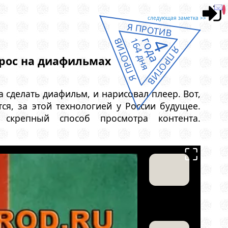
следующая заметка >>
Я ПРОТИВ
года
4
164 дня
Я ПРОТИВ
Я ПРОТИВ
ырос на диафильмах
 сделать диафильм, и нарисовал плеер. Вот,
я, за этой технологией у России будущее.
скрепный способ просмотра контента.
⛶