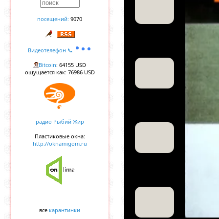
посещений:
9070
Видеотелефон 📞
Bitcoin
: 64155 USD
ощущается как: 76986 USD
радио Рыбий Жир
Пластиковые окна:
http://oknamigom.ru
все
карантинки