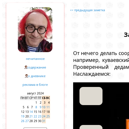
<< предыдущая заметка
З
От нечего делать соо
нечитанное
например, куваевски
Проверенный дедам
содержание
Наслаждаемся:
о дневнике
реклама в блоге
август 2024
ПН
ВТ
СР
ЧТ
ПТ
СБ
ВС
1
2
3
4
5
6
7
8
9
10
11
12
13
14
15
16
17
18
19
20
21
22
23
24
25
26
27
28
29
30
31