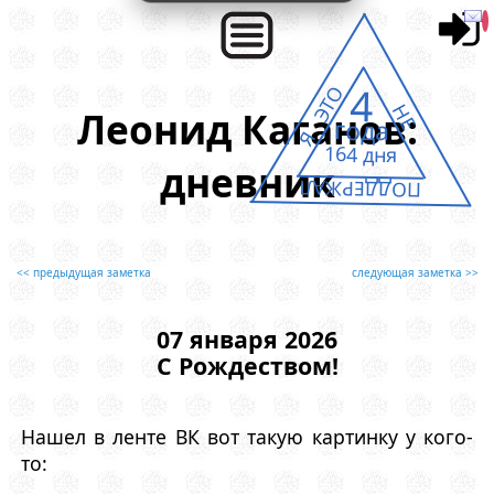
4
Я ЭТО
НЕ
Леонид Каганов:
года
164 дня
дневник
ПОДДЕРЖАЛ
<< предыдущая заметка
следующая заметка >>
07 января 2026
С Рождеством!
Нашел в ленте ВК вот такую картинку у кого-
то: