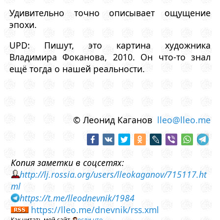
Удивительно точно описывает ощущение
эпохи.
UPD: Пишут, это картина художника
Владимира Фоканова, 2010. Он что-то знал
ещё тогда о нашей реальности.
© Леонид Каганов
lleo@lleo.me
Копия заметки в соцсетях:
http://lj.rossia.org/users/lleokaganov/715117.ht
ml
https://t.me/lleodnevnik/1984
https://lleo.me/dnevnik/rss.xml
Как читать мой сайт
если что