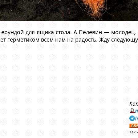
ерундой для ящика стола. А Пелевин — молодец. Р
яет герметиком всем нам на радость. Жду следующу
Ко
h
h
Как 