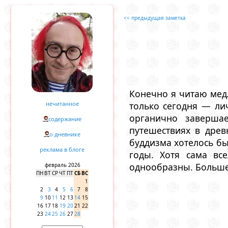
<< предыдущая заметка
Конечно я читаю медл
нечитанное
только сегодня — л
органично заверша
содержание
путешествиях в дре
о дневнике
буддизма хотелось бы
реклама в блоге
годы. Хотя сама вс
однообразны. Больше
февраль 2026
ПН
ВТ
СР
ЧТ
ПТ
СБ
ВС
1
2
3
4
5
6
7
8
9
10
11
12
13
14
15
16
17
18
19
20
21
22
23
24
25
26
27
28