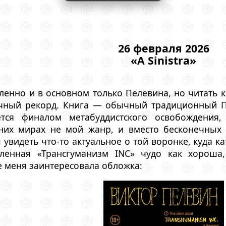
26 февраля 2026
«A Sinistra»
енно и в основном только Пелевина, но читать к
ичный рекорд. Книга — обычный традиционный П
ется финалом метабуддистского освобождени
вних мирах не мой жанр, и вместо бесконечных
 увидеть что-то актуальное о той воронке, куда 
еленная «Трансгуманизм INC» чудо как хороша
 меня заинтересовала обложка: