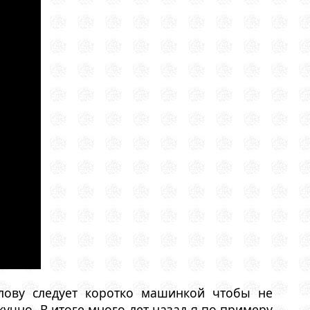
лову следует коротко машинкой чтобы не
учно. В итоге много лет назад я по примеру