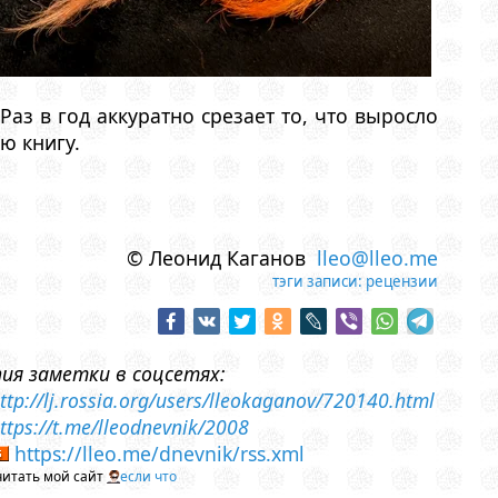
аз в год аккуратно срезает то, что выросло
ю книгу.
© Леонид Каганов
lleo@lleo.me
тэги записи:
рецензии
пия заметки в соцсетях:
ttp://lj.rossia.org/users/lleokaganov/720140.html
ttps://t.me/lleodnevnik/2008
https://lleo.me/dnevnik/rss.xml
читать мой сайт
если что