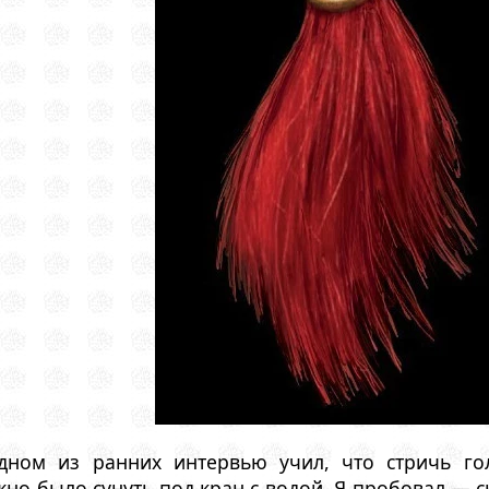
дном из ранних интервью учил, что стричь го
но было сунуть под кран с водой. Я пробовал — ск