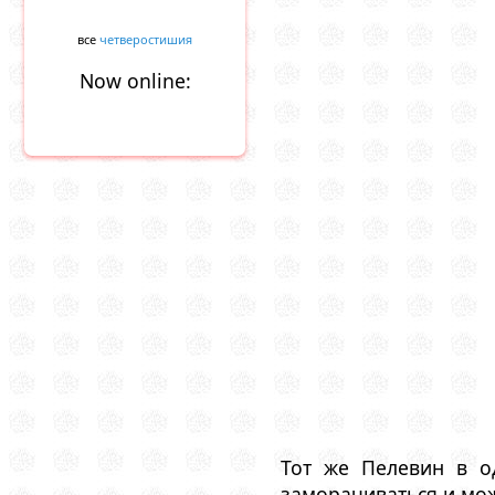
все
четверостишия
Now online:
Тот же Пелевин в о
заморачиваться и мож