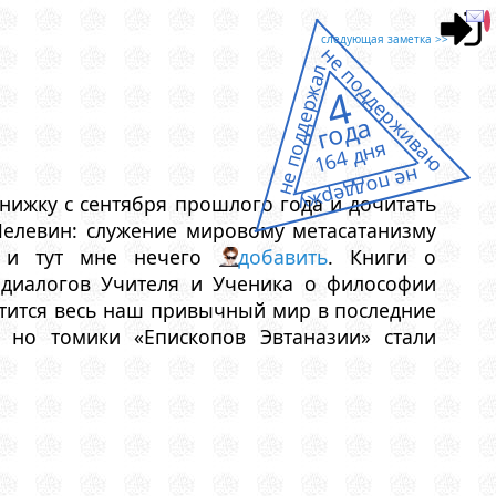
следующая заметка >>
не поддерживаю
не поддержал
4
года
164 дня
не поддержу
нижку с сентября прошлого года и дочитать
елевин: служение мировому метасатанизму
я, и тут мне нечего
добавить
. Книги о
 диалогов Учителя и Ученика о философии
катится весь наш привычный мир в последние
, но томики «Епископов Эвтаназии» стали