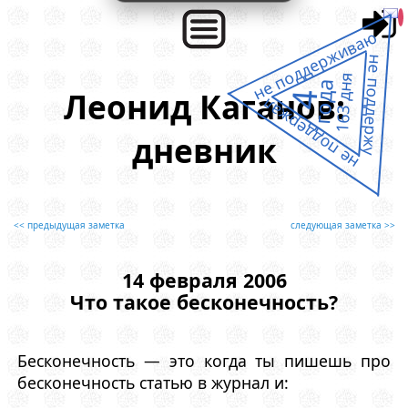
не поддерживаю
не поддержу
163 дня
года
Леонид Каганов:
4
не поддержал
дневник
<< предыдущая заметка
следующая заметка >>
14 февраля 2006
Что такое бесконечность?
Бесконечность — это когда ты пишешь про
бесконечность статью в журнал и: