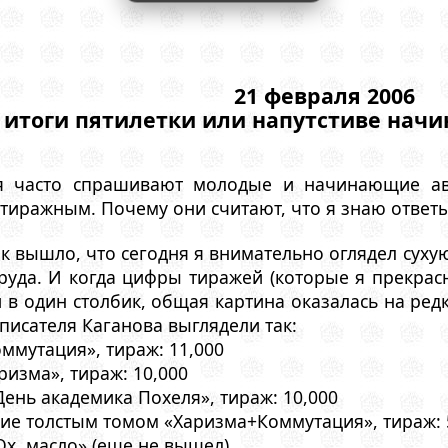
21 февраля 2006
итоги пятилетки или напутстиве на
я часто спрашивают молодые и начинающие авт
иражным. Почему они считают, что я знаю ответы
к вышло, что сегодня я внимательно оглядел суху
труда. И когда цифры тиражей (которые я прекрас
и в один столбик, общая картина оказалась на ред
писателя Каганова выглядели так:
оммутация», тираж: 11,000
ризма», тираж: 10,000
День академика Похеля», тираж: 10,000
ние толстым томом «Харизма+Коммутация», тираж: 
Ох, масло» (еще не вышел)