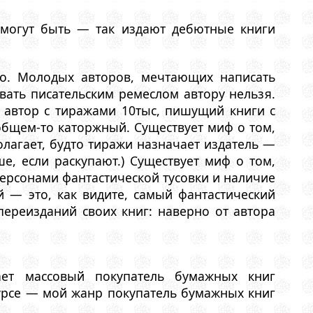
 могут быть — так издают дебютные книги
но. Молодых авторов, мечтающих написать
вать писательским ремеслом автору нельзя.
о автор с тиражами 10тыс, пишущий книги с
 общем-то каторжный. Существует миф о том,
полагает, будто тиражи назначает издатель —
е, если раскупают.) Существует миф о том,
персонами фантастической тусовки и наличие
 — это, как видите, самый фантастический
переизданий своих книг: наверно от автора
ает массовый покупатель бумажных книг
 курсе — мой жанр покупатель бумажных книг