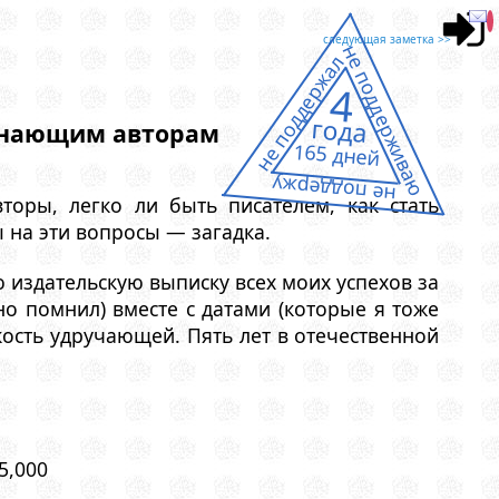
следующая заметка >>
не поддерживаю
не поддержал
4
года
чинающим авторам
165 дней
не поддержу
оры, легко ли быть писателем, как стать
 на эти вопросы — загадка.
ю издательскую выписку всех моих успехов за
но помнил) вместе с датами (которые я тоже
кость удручающей. Пять лет в отечественной
5,000