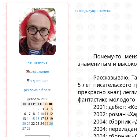
<< предыдущая заметка
Почему-то мен
нечитанное
знаменитым и высокот
содержание
Рассказываю. Та
о дневнике
5 лет писательского 
реклама в блоге
прекрасно знал) легл
фантастике молодого 
февраль 2006
ПН
ВТ
СР
ЧТ
ПТ
СБ
ВС
2001: дебют: «К
1
2
3
4
5
2002: роман «Ха
6
7
8
9
10
11
12
13
14
15
16
17
18
19
2004: сборник «
20
21
22
23
24
25
26
2004: переизда
27
28
2004: сборник «