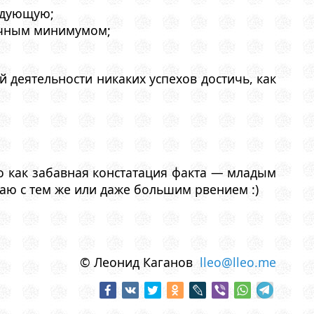
ледующую;
точным минимумом;
й деятельности никаких успехов достичь, как
о как забавная констатация факта — младым
лаю с тем же или даже большим рвением :)
© Леонид Каганов
lleo@lleo.me