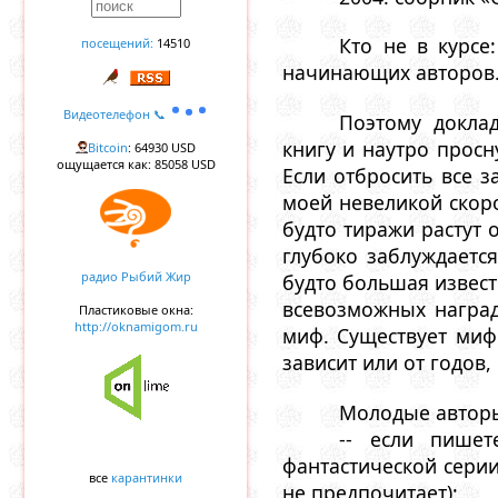
Кто не в курсе
посещений:
14510
начинающих авторов
Видеотелефон 📞
Поэтому докла
книгу и наутро просн
Bitcoin
: 64930 USD
ощущается как: 85058 USD
Если отбросить все 
моей невеликой скоро
будто тиражи растут о
глубоко заблуждаетс
радио Рыбий Жир
будто большая извест
всевозможных наград
Пластиковые окна:
http://oknamigom.ru
миф. Существует миф 
зависит или от годов,
Молодые авторы
-- если пишет
фантастической серии
все
карантинки
не предпочитает);