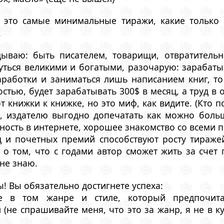
: это самые минимальные тиражи, какие только
.
дываю: быть писателем, товарищи, отвратитель
уться великими и богатыми, разочарую: зарабаты
заработки и заниматься лишь написанием книг, т
стью, будет зарабатывать 300$ в месяц, а труд в
т книжки к книжке, но это миф, как видите. (Кто 
я, издателю выгодно допечатать как можно больш
ность в интернете, хорошее знакомство со всеми 
 и почетных премий способствуют росту тиражей
о том, что с годами автор сможет жить за счет 
 не знаю.
! Вы обязательно достигнете успеха:
е в том жанре и стиле, который предпочит
 (не спрашивайте меня, что это за жанр, я не в