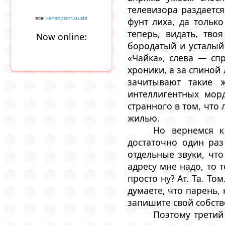
телевизора раздается
все
четверостишия
фунт лиха, да только
теперь, видать, тво
Now online:
бородатый и усталый 
«Чайка», слева — сп
хроники, а за спиной
зачитывают такие ж
интеллигентных мор
странного в том, что
жилью.
Но вернемся к
достаточно один раз
отдельные звуки, что
адресу мне надо, то т
просто ну? Ат. Та. То
думаете, что парень,
запишите свой собств
Поэтому третий