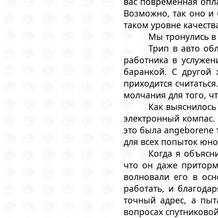
вас повременная опла
Возможно, так оно и 
таком уровне качеств
Мы тронулись в 
Трип в авто об
работника в услужени
баранкой. С другой
приходится считаться
молчания для того, ч
Как выяснилось 
электронный компас. 
это была angeborene 
для всех попыток юно
Когда я объясн
что он даже приторм
волновали его в осн
работать, и благода
точный адрес, а пы
вопросах спутниковой