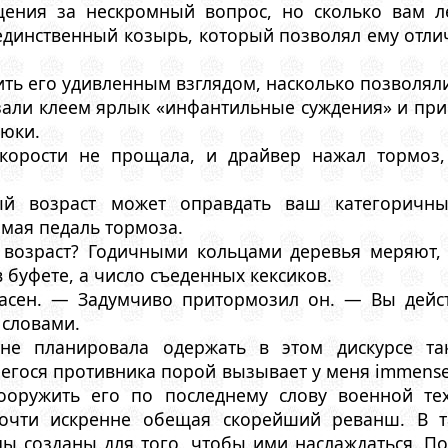
ния за нескромный вопрос, но сколько вам л
динственный козырь, который позволял ему отлич
ть его удивленным взглядом, насколько позволяли
али клеем ярлык «инфантильные суждения» и при
рюки.
скорости не прощала, и драйвер нажал тормоз
 возраст может оправдать ваш категоричны
мая педаль тормоза.
 возраст? Годичными кольцами деревья меряют,
 буфете, а число съеденных кексиков.
ласен. — Задумчиво притормозил он. — Вы дейст
словами.
 не планировала одержать в этом дискурсе т
гося противника порой вызывает у меня immense 
ооружить его по последнему слову военной те
почти искренне обещая скорейший реванш. В т
ды созданы для того, чтобы ими наслаждаться. П