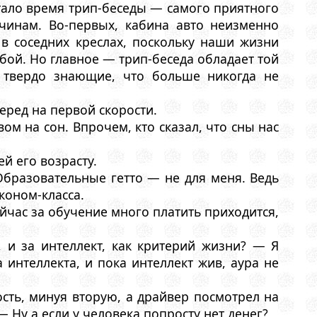
тало время трип-беседы — самого приятного
чинам. Во-первых, кабина авто неизменно
в соседних креслах, поскольку наши жизни
бой. Но главное — трип-беседа обладает той
, твердо знающие, что больше никогда не
еред на первой скорости.
ом на сон. Впрочем, кто сказал, что сны нас
ей его возрасту.
бразовательные гетто — не для меня. Ведь
коном-класса.
ейчас за обучение много платить приходится,
, и за интеллект, как критерий жизни? — Я
интеллекта, и пока интеллект жив, аура не
сть, минуя вторую, а драйвер посмотрел на
 Ну а если у человека попросту нет денег?