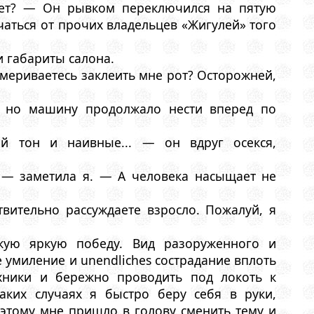
ет? — Он рывком переключился на пятую
аться от прочих владельцев «Жигулей» того
 габариты салона.
мериваетесь заклеить мне рот? Осторожней,
, но машину продолжало нести вперед по
й тон и наивные... — он вдруг осекся,
 — заметила я. — А человека насыщает не
вительно рассуждаете взросло. Пожалуй, я
акую яркую победу. Вид разоруженного и
умиление и unendliches сострадание вплоть
хники и бережно проводить под локоть к
аких случаях я быстро беру себя в руки,
оэтому мне пришло в голову сменить тему и