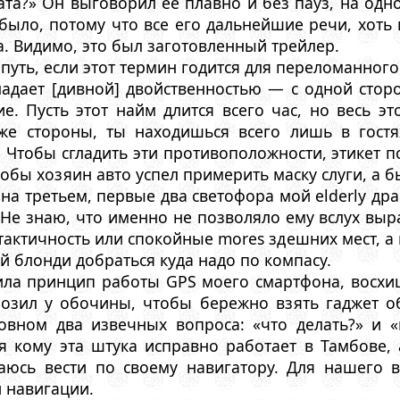
та?» Он выговорил ее плавно и без пауз, на одн
было, потому что все его дальнейшие речи, хоть
а. Видимо, это был заготовленный трейлер.
путь, если этот термин годится для переломанного
ладает [дивной] двойственностью — с одной сто
е. Пусть этот найм длится всего час, но весь эт
 же стороны, ты находишься всего лишь в гос
. Чтобы сгладить эти противоположности, этикет п
тобы хозяин авто успел примерить маску слуги, а
на третьем, первые два светофора мой elderly др
Не знаю, что именно не позволяло ему вслух выр
тактичность или спокойные mores здешних мест, 
й блонди добраться куда надо по компасу.
ила принцип работы GPS моего смартфона, восх
озил у обочины, чтобы бережно взять гаджет об
овном два извечных вопроса: «что делать?» и «
ря кому эта штука исправно работает в Тамбове,
таюсь вести по своему навигатору. Для нашего
 навигации.