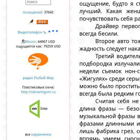
ощущение, будто я ст
лучший. Какая жен
посещений:
37642
почувствовать себя р
Драйвер первог
всегда бесили.
Видеотелефон 📞
Второе авто то
Bitcoin
: 64967 USD
ощущается как: 79259 USD
жадность следует нак
Третий водител
подбородка излучали
недели съемок нон-с
«Жигулях» среди серых
радио Рыбий Жир
можно было простить 
Пластиковые окна:
http://oknamigom.ru
всегда была редким г
Считая себя н
длина фразы — безош
музыкальной фразы в
фразами длинными и 
лишь фабрика грез, с
все
карантинки
впрямь умеем сносн