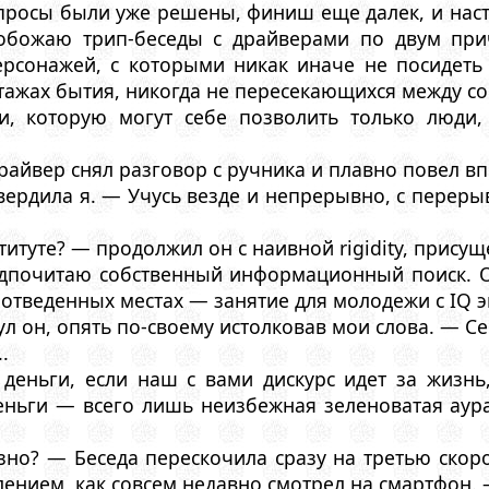
просы были уже решены, финиш еще далек, и нас
 обожаю трип-беседы с драйверами по двум при
ерсонажей, с которыми никак иначе не посидеть 
тажах бытия, никогда не пересекающихся между со
ти, которую могут себе позволить только люди
айвер снял разговор с ручника и плавно повел вп
ердила я. — Учусь везде и непрерывно, с перерыв
титуте? — продолжил он с наивной rigidity, присущ
дпочитаю собственный информационный поиск. О
 отведенных местах — занятие для молодежи с IQ э
л он, опять по-своему истолковав мои слова. — С
.
деньги, если наш с вами дискурс идет за жизнь
ньги — всего лишь неизбежная зеленоватая аура 
зно? — Беседа перескочила сразу на третью скоро
лением, как совсем недавно смотрел на смартфон. —