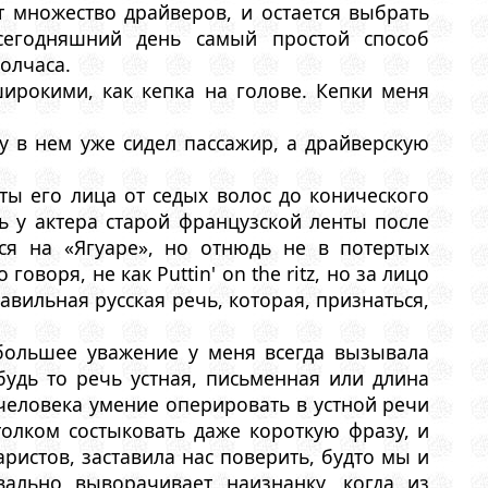
т множество драйверов, и остается выбрать
сегодняшний день самый простой способ
олчаса.
ирокими, как кепка на голове. Кепки меня
у в нем уже сидел пассажир, а драйверскую
ты его лица от седых волос до конического
ь у актера старой французской ленты после
ся на «Ягуаре», но отнюдь не в потертых
оворя, не как Puttin' on the ritz, но за лицо
вильная русская речь, которая, признаться,
большее уважение у меня всегда вызывала
удь то речь устная, письменная или длина
человека умение оперировать в устной речи
олком состыковать даже короткую фразу, и
ристов, заставила нас поверить, будто мы и
вально выворачивает наизнанку, когда из