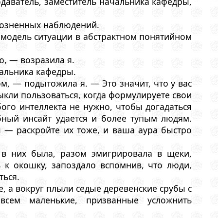
одаватель, заместитель начальника кафедры,
зрозненных наблюдений.
 модель ситуации в абстрактном понятийном
ю, — возразила я.
чальника кафедры.
м, — подытожила я. — Это значит, что у вас
ыкли пользоваться, когда формулируете свои
бого интеллекта не нужно, чтобы догадаться
бный инсайт удается и более тупым людям.
 — раскройте их тоже, и ваша аура быстро
 в них была, разом эмигрировала в щеки,
 к окошку, запоздало вспомнив, что люди,
ться.
, а вокруг плыли седые деревенские срубы с
сем маленькие, призванные усложнить