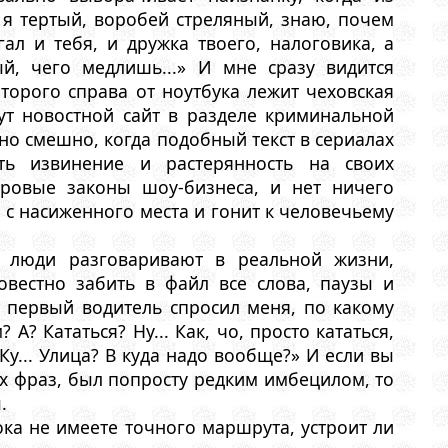
 я тертый, воробей стреляный, знаю, почем
ал и тебя, и дружка твоего, налоговика, а
ый, чего медлишь...» И мне сразу видится
торого справа от ноутбука лежит чеховская
ут новостной сайт в разделе криминальной
о смешно, когда подобный текст в сериалах
ть извинение и растерянность на своих
уровые законы шоу-бизнеса, и нет ничего
 с насиженного места и гонит к человечьему
к люди разговаривают в реальной жизни,
овестно забить в файл все слова, паузы и
то первый водитель спросил меня, по какому
А? Кататься? Ну... Как, чо, просто кататься,
? Ку... Улица? В куда надо вообще?» И если вы
их фраз, был попросту редким имбецилом, то
.
ка не имеете точного маршрута, устроит ли