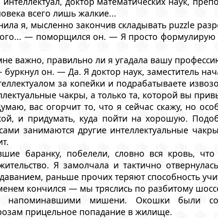
 интеллектуал, доктор математических наук, преп
ловека всего лишь жалкие...
чнила я, мысленно закончив складывать puzzle ра
кого... — поморщился он. — Я просто формулирую
мне важно, правильно ли я угадала вашу професси
буркнул он. — Да. Я доктор наук, заместитель на
теллектуалом за копейки и подрабатываете извозо
ллектуальные чакры, а только та, которой вы прив
умаю, вас огорчит то, что я сейчас скажу, но осо
хой, и придумать, куда пойти на хорошую. Подо
сами занимаются другие интеллектуальные чакры
т.
шие баранку, побелели, словно вся кровь, что
жительство. Я замолчала и тактично отвернулась
аванием, раньше прочих теряют способность учи
менем кончился — мы тряслись по разбитому шоссе
, напоминавшими мишени. Окошки были сов
озам прицельное попадание в жилище.