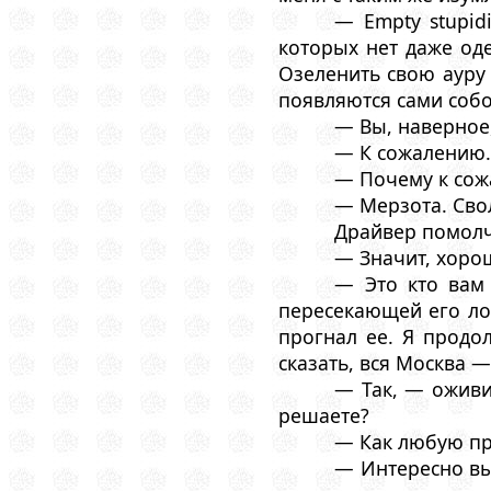
— Empty stupid
которых нет даже оде
Озеленить свою ауру 
появляются сами собо
— Вы, наверное
— К сожалению
— Почему к сож
— Мерзота. Сво
Драйвер помолч
— Значит, хорош
— Это кто вам
пересекающей его лоб
прогнал ее. Я продо
сказать, вся Москва 
— Так, — оживи
решаете?
— Как любую пр
— Интересно вы 