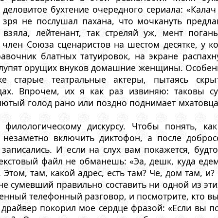
 деловитое бухтение очередного сериала: «Калач
 зря не послушал пахана, что мочкануть предлаг
я взяла, лейтенант, так стреляй уж, мент поган
член Союза сценаристов на шестом десятке, у ко
равочник блатных татуировок, на экране распахн
 лупят орущих внуков домашние женщины. Особенн
е старые театральные актеры, пытаясь скры
дах. Впрочем, их я как раз извиняю: таковы с
 лютый голод рано или поздно поднимает мхатовца
 филологическому дискурсу. Чтобы понять, ка
 незаметно включить диктофон, а после доброс
 записались. И если на слух вам покажется, буд
екстовый файл не обманешь: «Эа, дешк, куда едем? 
м. Этом, там, какой адрес, есть там? Че, дом там, и
 не сумевший правильно составить ни одной из эт
енный телефонный разговор, и посмотрите, кто вы
 драйвер покорил мое сердце фразой: «Если вы по