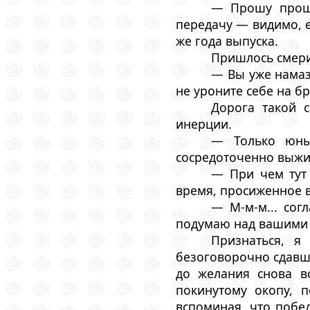
— Прошу проще
передачу — видимо, е
же года выпуска.
Пришлось смери
— Вы уже намаз
не уроните себе на б
Дорога такой 
инерции.
— Только юный
сосредоточенно выжи
— При чем тут
время, просиженное в
— М-м-м... сог
подумаю над вашими 
Признаться, я
безоговорочно сдавше
до желания снова в
покинутому окопу, 
вспоминая, что побе