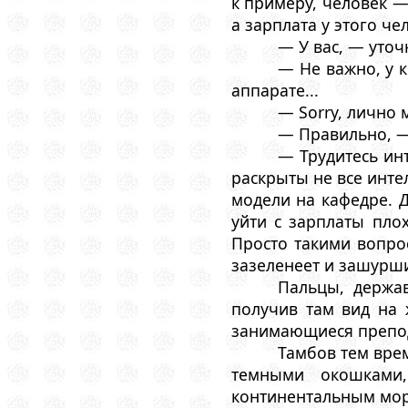
к примеру, человек —
а зарплата у этого че
— У вас, — уто
— Не важно, у 
аппарате...
— Sorry, лично 
— Правильно, — 
— Трудитесь ин
раскрыты не все инте
модели на кафедре. Д
уйти с зарплаты пло
Просто такими вопро
зазеленеет и зашурши
Пальцы, держав
получив там вид на 
занимающиеся препод
Тамбов тем вре
темными окошками
континентальным мор