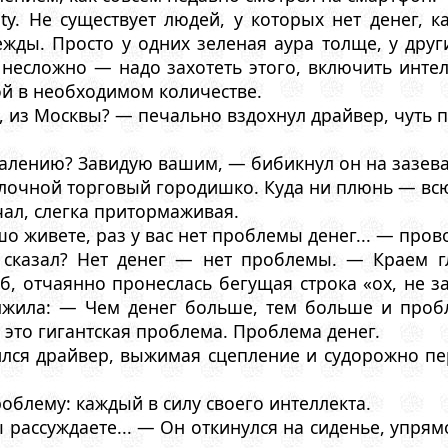
ity. Не существует людей, у которых нет денег, 
жды. Просто у одних зеленая аура толще, у друг
несложно — надо захотеть этого, включить интел
й в необходимом количестве.
, из Москвы? — печально вздохнул драйвер, чуть 
.
алению? Завидую вашим, — бибикнул он на зазева
лочной торговый городишко. Куда ни плюнь — всю
ал, слегка притормаживая.
о живете, раз у вас нет проблемы денег... — пров
 сказал? Нет денег — нет проблемы. — Краем г
, отчаянно пронеслась бегущая строка «ох, не з
лжила: — Чем денег больше, тем больше и пробл
— это гигантская проблема. Проблема денег.
лся драйвер, выжимая сцепление и судорожно пе
облему: каждый в силу своего интеллекта.
рассуждаете... — Он откинулся на сиденье, упрямо 