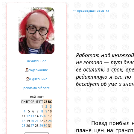
<< предыдущая заметка
Работаю над книжкой.
нечитанное
не готово — тут дело 
ее осилить в срок, вр
содержание
редактирую я его по
о дневнике
беседует об уме и зна
реклама в блоге
май 2009
ПН
ВТ
СР
ЧТ
ПТ
СБ
ВС
1
2
3
4
5
6
7
8
9
10
11
12
13
14
15
16
17
18
19
20
21
22
23
24
Поезд прибыл н
25
26
27
28
29
30
31
плане цен на транспо