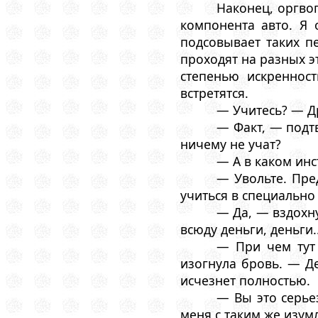
Наконец, оргво
компонента авто. Я
подсовывает таких п
проходят на разных э
степенью искреннос
встретятся.
— Учитесь? — Др
— Факт, — подтв
ничему не учат?
— А в каком инс
— Увольте. Пре
учиться в специально
— Да, — вздохну
всюду деньги, деньги..
— При чем тут 
изогнула бровь. — Де
исчезнет полностью.
— Вы это серье
меня с таким же изум