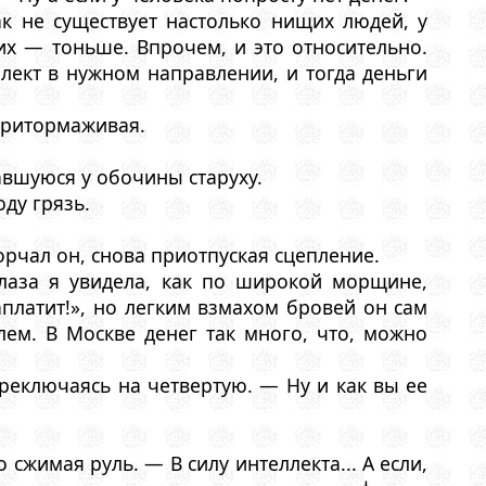
как не существует настолько нищих людей, у
их — тоньше. Впрочем, и это относительно.
лект в нужном направлении, и тогда деньги
притормаживая.
вшуюся у обочины старуху.
ду грязь.
орчал он, снова приотпуская сцепление.
лаза я увидела, как по широкой морщине,
аплатит!», но легким взмахом бровей он сам
ем. В Москве денег так много, что, можно
реключаясь на четвертую. — Ну и как вы ее
сжимая руль. — В силу интеллекта... А если,