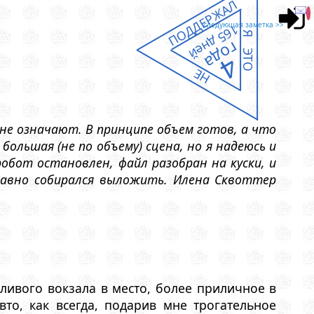
ПОДДЕРЖАЛ
следующая заметка >>
165 дней
Я ЭТО
года
4
НЕ
не означают. В принципе объем готов, а что
большая (не по объему) сцена, но я надеюсь и
робот остановлен, файл разобран на куски, и
давно собирался выложить. Илена Сквоттер
ливого вокзала в место, более приличное в
вто, как всегда, подарив мне трогательное