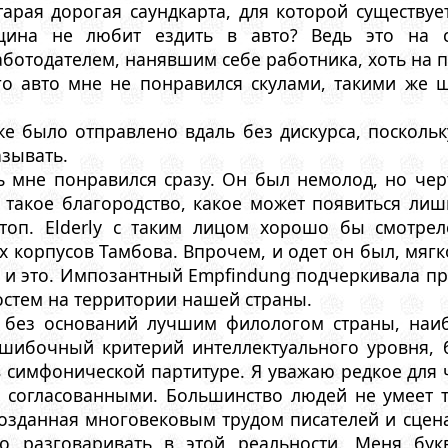
арая дорогая саундкарта, для которой существуе
щина не любит ездить в авто? Ведь это на 
аботодателем, нанявшим себе работника, хоть на п
о авто мне не понравился скулами, такими же ш
же было отправлено вдаль без дискурса, поскольк
азывать.
ь мне понравился сразу. Он был немолод, но чер
 такое благородство, какое может появиться лиш
топ. Elderly с таким лицом хорошо бы смотрел
 корпусов Тамбова. Впрочем, и одет он был, мягко г
и это. Импозантный Empfindung подчеркивала пра
остем на территории нашей страны.
е без оснований лучшим филологом страны, наи
ибочный критерий интеллектуального уровня, б
 симфонической партитуре. Я уважаю редкое для 
согласованными. Большинство людей не умеет т
озданная многовековым трудом писателей и сцена
о разговаривать в этой реальности. Меня бук