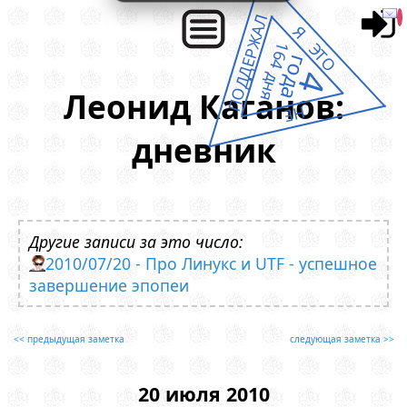
ПОДДЕРЖАЛ
Я ЭТО
164 дня
года
4
Леонид Каганов:
НЕ
дневник
Другие записи за это число:
2010/07/20 - Про Линукс и UTF - успешное
завершение эпопеи
<< предыдущая заметка
следующая заметка >>
20 июля 2010