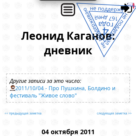
не поддержу
не поддерживаю
не поддержал
167 дней
года
4
Леонид Каганов:
дневник
Другие записи за это число:
2011/10/04 - Про Пушкина, Болдино и
фестиваль "Живое слово"
<< предыдущая заметка
следующая заметка >>
04 октября 2011