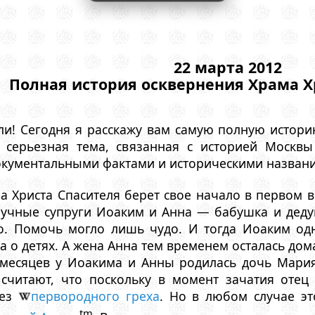
22 марта 2012
Полная история осквернения Храма Х
ли! Сегодня я расскажу вам самую полную истор
о серьезная тема, связанная с историей Москв
окументальными фактами и историческими названи
а Христа Спасителя берет свое начало в первом в
учные супруги Иоаким и Анна — бабушка и дедуш
о. Помочь могло лишь чудо. И тогда Иоаким од
а о детях. А жена Анна тем временем осталась дом
 месяцев у Иоакима и Анны родилась дочь Мария
считают, что поскольку в момент зачатия отец
без
первородного греха
. Но в любом случае э
tm