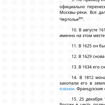
официально перенес
Москвы-реки. Вся да
tm
Чертолье
.
10. В августе 
именно на этом месте
11. В 1625 он б
12. В 1629 снов
13. В 1634 его
14. В 1812 мон
закопали его в земл
язвами
. Французские 
15. 25 декабря
России в честь подв