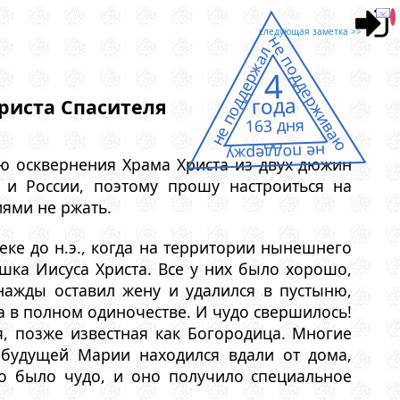
следующая заметка >>
не поддерживаю
не поддержал
4
года
риста Спасителя
163 дня
не поддержу
ию осквернения Храма Христа из двух дюжин
ы и России, поэтому прошу настроиться на
ями не ржать.
еке до н.э., когда на территории нынешнего
ка Иисуса Христа. Все у них было хорошо,
нажды оставил жену и удалился в пустыню,
а в полном одиночестве. И чудо свершилось!
, позже известная как Богородица. Многие
 будущей Марии находился вдали от дома,
то было чудо, и оно получило специальное