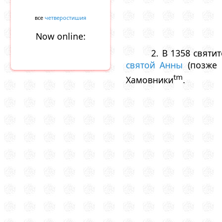
все
четверостишия
Now online:
2. В 1358 свят
святой Анны
(позже 
tm
Хамовники
.