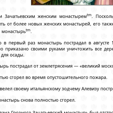
tm
ли Зачатьевским женским монастырем
. Поскол
ить от более новых женских монастырей, его так
tm
й монастырь
.
то в первый раз монастырь пострадал в августе
 приказано своими руками уничтожить все дере
для осады.
тырь пострадал от землетрясения — «великий моско
стью сгорел во время опустошительного пожара.
повелел своему итальянскому зодчему Алевизу пост
монастырь снова полностью сгорел.
Ивана Грозного Зачатьевский монастырь был отстр