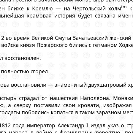
tm
ен ближе к Кремлю — на Чертольский холм
к
льнейшая храмовая история будет связана имен
1612 во время Великой Смуты Зачатьевский женски
 войска князя Пожарского бились с гетманом Ходк
ыл восстановлен.
а полностью сгорел.
 снова восстановили — знаменитый двухшатровый х
астырь страдал от нашествия Наполеона. Монахи
ю, а сверху поставили свои кровати, изобража
солдаты побоялись копаться в таком заразном мест
 1812 года император Александр I издал указ о с
ига народа в войне с французами (вероятно, п