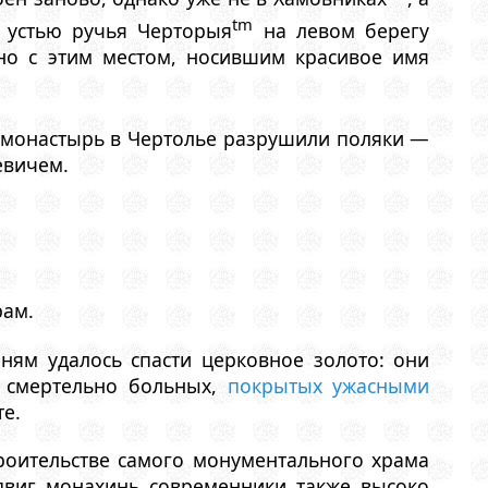
tm
 устью ручья Черторыя
на левом берегу
но с этим местом, носившим красивое имя
й монастырь в Чертолье разрушили поляки —
евичем.
рам.
ням удалось спасти церковное золото: они
я смертельно больных,
покрытых ужасными
е.
троительстве самого монументального храма
одвиг монахинь современники также высоко