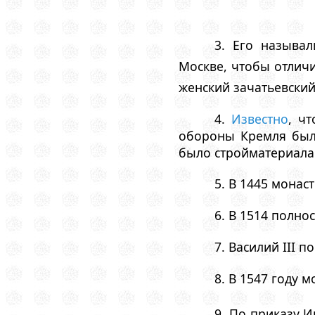
3. Его называ
Москве, чтобы отлич
женский зачатьевски
4.
Известно
, ч
обороны Кремля было
было стройматериала 
5. В 1445 монас
6. В 1514 полно
7. Василий III 
8. В 1547 году 
9. По приказу 