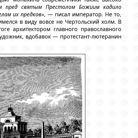
ём пред святым Престолом Божиим кадило
лам их предков»
, — писал император. Не то,
имелся в виду вовсе не Чертольский холм. В
оге архитектором главного православного
 художник, вдобавок — протестант-лютеранин