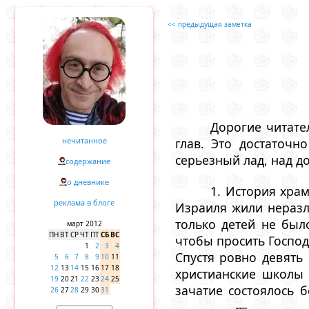
<< предыдущая заметка
Дорогие читате
нечитанное
глав. Это достаточн
серьезный лад, над д
содержание
о дневнике
1. История храм
реклама в блоге
Израиля жили неразл
только детей не был
март 2012
ПН
ВТ
СР
ЧТ
ПТ
СБ
ВС
чтобы просить Господ
1
2
3
4
Спустя ровно девять
5
6
7
8
9
10
11
12
13
14
15
16
17
18
христианские школы 
19
20
21
22
23
24
25
зачатие состоялось 
26
27
28
29
30
31