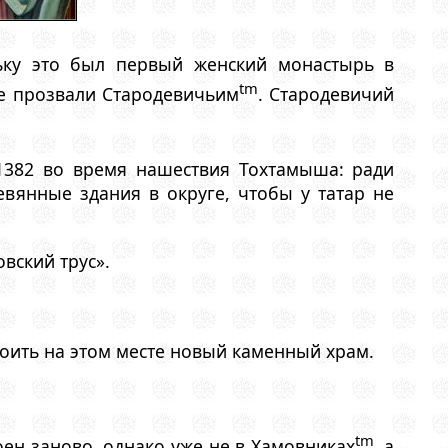
ьку это был первый женский монастырь в
tm
же прозвали Стародевичьим
. Стародевичий
 1382 во время нашествия Тохтамыша: ради
вянные здания в округе, чтобы у татар не
вский трус».
роить на этом месте новый каменный храм.
tm
оен заново, однако уже не в Хамовниках
, а