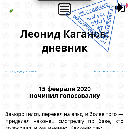
не поддержу
не поддержал
164 дня
не поддерживаю
года
4
Леонид Каганов:
дневник
<< предыдущая заметка
следующая заметка >>
15 февраля 2020
Починил голосовалку
Заморочился, перевел на аякс, и более того —
приделал наконец смотрелку по базе, кто
голосовал, и как именно. Кликаем так: