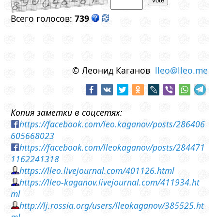
Всего голосов:
739
© Леонид Каганов
lleo@lleo.me
Копия заметки в соцсетях:
https://facebook.com/leo.kaganov/posts/286406
605668023
https://facebook.com/lleokaganov/posts/284471
1162241318
https://lleo.livejournal.com/401126.html
https://lleo-kaganov.livejournal.com/411934.ht
ml
http://lj.rossia.org/users/lleokaganov/385525.ht
ml