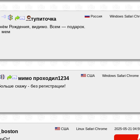
0
Россия
Windows Safari Ch
тупиточка
нём Рождения, видимо. Всем — подарок.
- мем
США
Windows Safari Chrome
мимо проходил1234
ольше скажу - без регистрации!
США
Linux Safari Chrome
2025-05-21 04:5
_boston
ачОт!