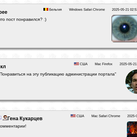
Бельгия
Windows Safari Chrome
2025-05-21 02:5
bee
что пост понравился? :)
США
Mac Firefox
2025-05-21
кл
"Понравиться на эту публикацию администрации портала"
США
Mac Safari Chrome
2025-
Гена Кукарцев
комментарии!