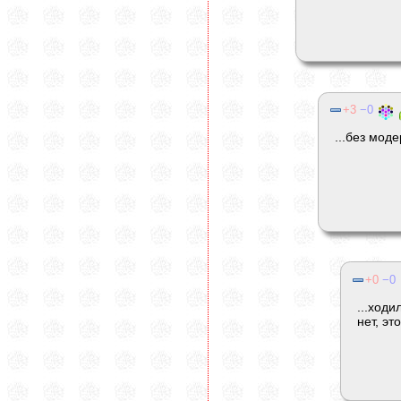
3
0
...без моде
0
0
...ходи
нет, эт