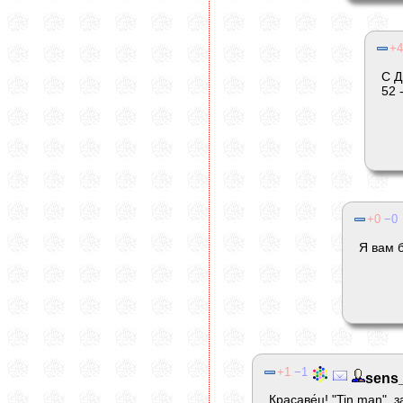
4
С Д
52 
0
0
Я вам б
1
1
sens
Красаве́ц! "Tin man", з