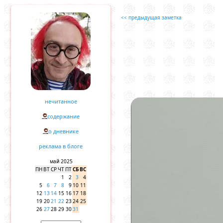
<< предыдущая заметка
нечитанное
содержание
о дневнике
реклама в блоге
май 2025
ПН
ВТ
СР
ЧТ
ПТ
СБ
ВС
1
2
3
4
5
6
7
8
9
10
11
12
13
14
15
16
17
18
19
20
21
22
23
24
25
26
27
28
29
30
31