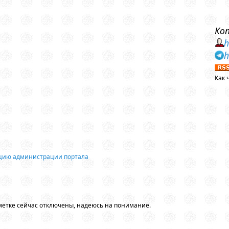
Ко
h
h
Как 
ацию администрации портала
метке сейчас отключены, надеюсь на понимание.