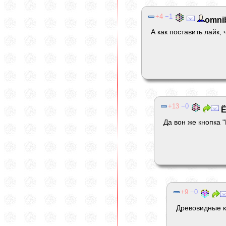
4
1
omni
А как поставить лайк, 
13
0
Ё
Да вон же кнопка 
9
0
Древовидные 