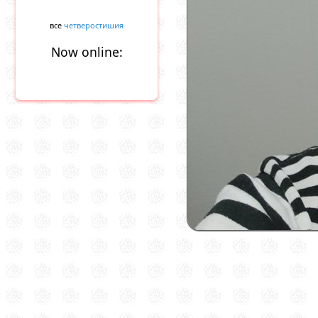
все
четверостишия
Now online: