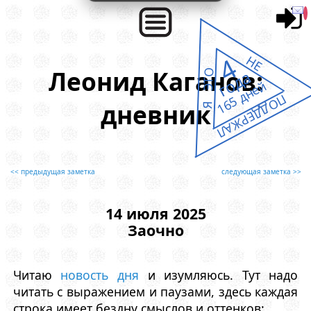
4
НЕ
Леонид Каганов:
года
Я ЭТО
165 дней
ПОДДЕРЖАЛ
дневник
<< предыдущая заметка
следующая заметка >>
14 июля 2025
Заочно
Читаю
новость дня
и изумляюсь. Тут надо
читать с выражением и паузами, здесь каждая
строка имеет бездну смыслов и оттенков: