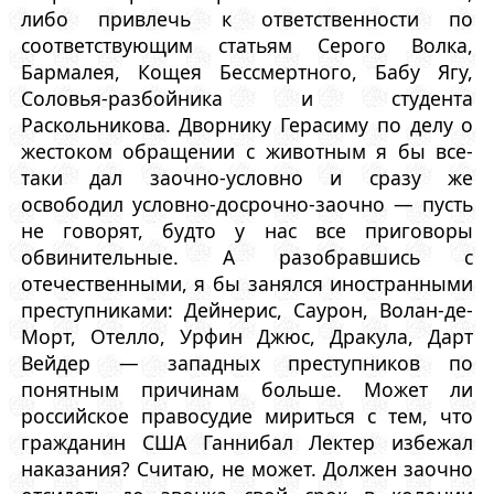
либо привлечь к ответственности по
соответствующим статьям Серого Волка,
Бармалея, Кощея Бессмертного, Бабу Ягу,
Соловья-разбойника и студента
Раскольникова. Дворнику Герасиму по делу о
жестоком обращении с животным я бы все-
таки дал заочно-условно и сразу же
освободил условно-досрочно-заочно — пусть
не говорят, будто у нас все приговоры
обвинительные. А разобравшись с
отечественными, я бы занялся иностранными
преступниками: Дейнерис, Саурон, Волан-де-
Морт, Отелло, Урфин Джюс, Дракула, Дарт
Вейдер — западных преступников по
понятным причинам больше. Может ли
российское правосудие мириться с тем, что
гражданин США Ганнибал Лектер избежал
наказания? Считаю, не может. Должен заочно