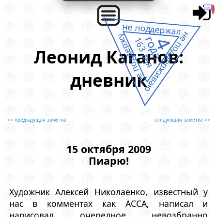
не поддержал
не поддерживаю
не поддержу
4
года
163 дня
Леонид Каганов:
дневник
<< предыдущая заметка
следующая заметка >>
15 октября 2009
Пиарю!
Художник Алексей Николаенко, известный у
нас в комментах как ACCA, написал и
нарисовал очередное невозбранно