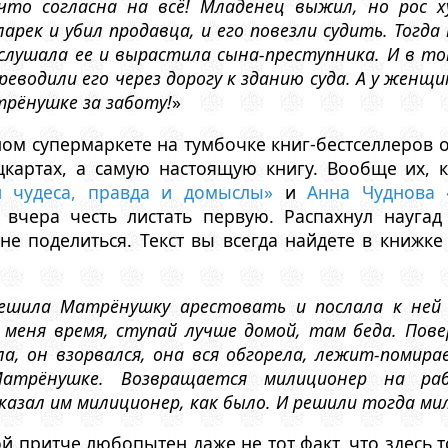
что согласна на всё! Младенец выжил, но рос х
арек и убил продавца, и его повезли судить. Тогд
ослушала ее и вырастила сына-преступника. И в т
еводили его через дорогу к зданию суда. А у женщи
трёнушке за заботу!
»
ном супермаркете на тумбочке книг-бестселлеров
картах, а самую настоящую книгу. Вообще их, 
и чудеса, правда и домыслы»
и
Анна Чуднова 
 вчера честь листать первую. Распахнул науга
 не поделиться. Текст вы всегда найдете в книжке
ешила Матрёнушку арестовать и послала к ней 
 меня время, ступай лучше домой, там беда. Пов
а, он взорвался, она вся обгорела, лежит-помира
Матрёнушке. Возвращается милиционер на ра
казал им милиционер, как было. И решили тогда м
ой притче любопытен даже не тот факт, что здесь