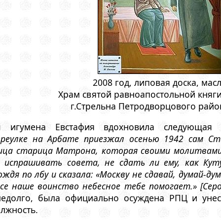
2008 год, липовая доска, мас
Храм святой равноапостольной княг
г.Стрельна Петродворцового райо
ы игумена Евстафия вдохновила следующая
еулке на Арбате приезжал осенью 1942 сам Ста
ица старица Матрона, которая своими молитвами 
испрашивать совета, не сдать ли ему, как Куту
ждя по лбу и сказала: «Москву не сдавай, думай-дум
Все наше воинство небесное тебе помогает.» [Серо
недолго, была официально осуждена РПЦ и уне
лжность.