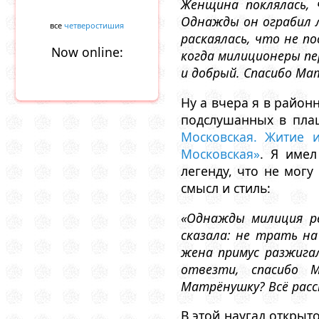
Женщина поклялась, 
Однажды он ограбил л
все
четверостишия
раскаялась, что не п
Now online:
когда милиционеры пер
и добрый. Спасибо Ма
Ну а вчера я в район
подслушанных в плац
Московская. Житие 
Московская»
. Я имел
легенду, что не могу
смысл и стиль:
«Однажды милиция р
сказала: не трать на
жена примус разжигал
отвезти, спасибо 
Матрёнушку? Всё расс
В этой наугад открыт