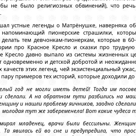
дабы не было религиозных обвинений), что реч
.
лышал устные легенды о Матрёнушке, наверняка о
, напоминающий пионерские страшилки, которы
 делать тем девчонкам-пионеркам, которые в 60-
ории про Красное Кресло и сказки про трудную
ое Кресло давно выпало из системы жизненных це
 одновременно и детской добротой и неожиданн
качеств этих легенд, чей экзистенциальный ужас,
у пару примеров тех историй, которые доходили до
лый год не могли иметь детей! Тогда им посов
и сделали. А на обратном пути разбились на маш
нщину и нашли проблему яичников, заодно сделали
а, молодая тут же забеременела! Вот какие чудеса
мирал младенец, врачи были бессильны. Женщин
. Та явилась ей во сне и предупредила, что про