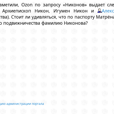
аметили, Ozon по запросу «Никонов» выдает сл
, Архиепископ Никон, Игумен Никон и
Алек
тва). Стоит ли удивляться, что по паспорту Матрё
го подвижничества фамилию Никонова?
ацию администрации портала