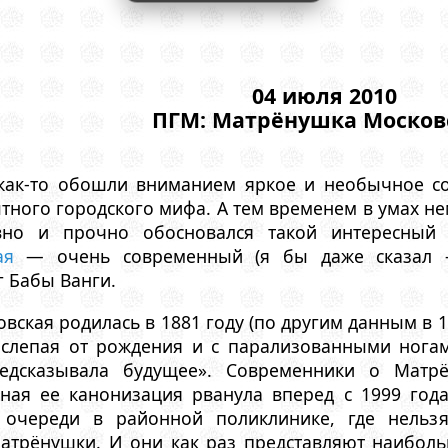
04 июля 2010
ПГМ: Матрёнушка Москов
как-то обошли вниманием яркое и необычное со
ного городского мифа. А тем временем в умах н
но и прочно обосновался такой интересный 
ая
— очень современный (я бы даже сказал 
 Бабы Ванги.
вская родилась в 1881 году (по другим данным в 1
 слепая от рождения и с парализованными ногам
дсказывала будущее». Современники о Матрё
ная ее канонизация рванула вперед с 1999 года
 очереди в районной поликлинике, где нельз
Матрёнушки. И они как раз представляют наиболь