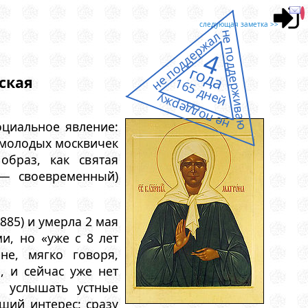
следующая заметка >>
не поддержал
не поддерживаю
4
года
ская
165 дней
не поддержу
циальное явление:
емолодых москвичек
образ, как святая
— своевременный)
885) и умерла 2 мая
и, но «уже с 8 лет
не, мягко говоря,
, и сейчас уже нет
я услышать устные
ший интерес: сразу