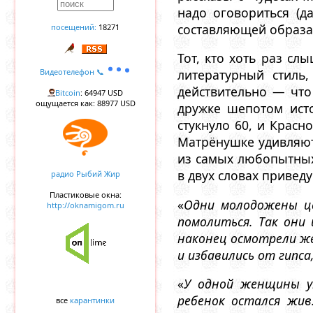
надо оговориться (
составляющей образа
посещений:
18271
Тот, кто хоть раз с
Видеотелефон 📞
литературный стиль
действительно — что
Bitcoin
: 64947 USD
ощущается как: 88977 USD
дружке шепотом ист
стукнуло 60, и Красн
Матрёнушке удивляют
из самых любопытных 
в двух словах привед
радио Рыбий Жир
Пластиковые окна:
«
Одни молодожены це
http://oknamigom.ru
помолиться. Так они 
наконец осмотрели же
и избавились от гипс
«
У одной женщины у
ребенок остался жив
все
карантинки