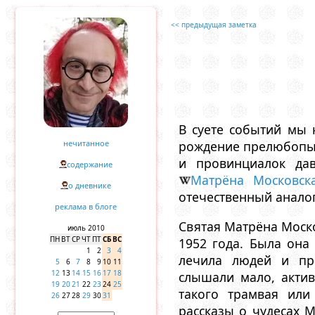
<< предыдущая заметка
В суете событий мы 
нечитанное
рождение прелюбопыт
и провинциалок дав
содержание
Матрёна Московск
о дневнике
отечественный аналог
реклама в блоге
Святая Матрёна Моско
июль 2010
ПН
ВТ
СР
ЧТ
ПТ
СБ
ВС
1952 года. Была она
1
2
3
4
лечила людей и пре
5
6
7
8
9
10
11
12
13
14
15
16
17
18
слышали мало, актив
19
20
21
22
23
24
25
такого трамвая или
26
27
28
29
30
31
рассказы о чудесах 