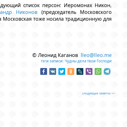
едующий список персон: Иеромонах Никон,
сандр Никонов
(председатель Московского
на Московская тоже носила традиционную для
© Леонид Каганов
lleo@lleo.me
тэги записи:
Чудны дела твои Господи
следующая заметка >>