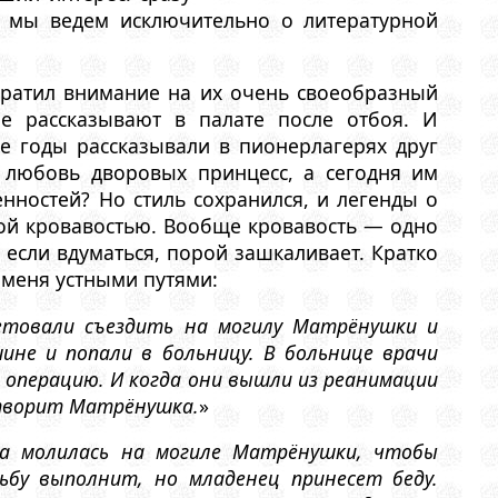
ь мы ведем исключительно о литературной
братил внимание на их очень своеобразный
е рассказывают в палате после отбоя. И
е годы рассказывали в пионерлагерях друг
 любовь дворовых принцесс, а сегодня им
нностей? Но стиль сохранился, и легенды о
ой кровавостью. Вообще кровавость — одно
 если вдуматься, порой зашкаливает. Кратко
 меня устными путями:
етовали съездить на могилу Матрёнушки и
ине и попали в больницу. В больнице врачи
 операцию. И когда они вышли из реанимации
 творит Матрёнушка.
»
а молилась на могиле Матрёнушки, чтобы
сьбу выполнит, но младенец принесет беду.