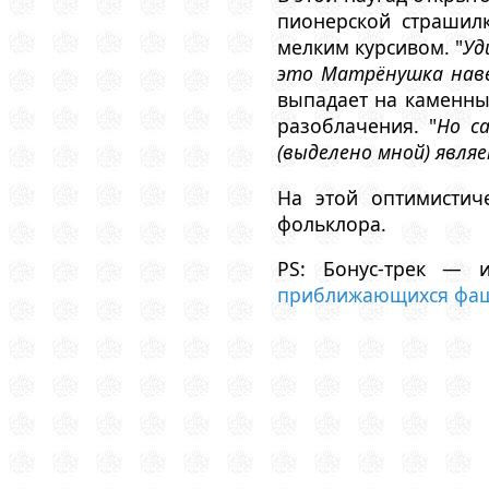
пионерской страшилк
мелким курсивом. "
Уд
это Матрёнушка наве
выпадает на каменный
разоблачения. "
Но с
(выделено мной) явл
На этой оптимистич
фольклора.
PS: Бонус-трек —
приближающихся фаш