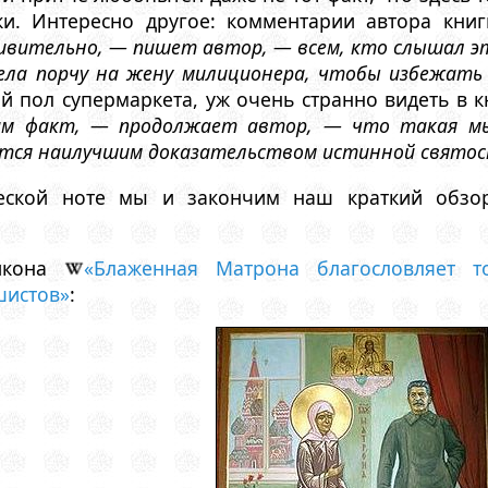
и. Интересно другое: комментарии автора книг
ивительно, — пишет автор, — всем, кто слышал эт
ла порчу на жену милиционера, чтобы избежать 
 пол супермаркета, уж очень странно видеть в к
ам факт, — продолжает автор, — что такая м
яется наилучшим доказательством истинной свято
еской ноте мы и закончим наш краткий обзор
 икона
«Блаженная Матрона благословляет 
истов»
: