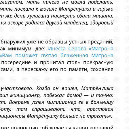
улиганом, мать ничего не могла поделать.
а мать поехала к могиле Матрёнушки и горько
от же день хулигана насмерть сбила машина,
ны вскоре родился другой младенец, здоровый
 обнаружил уже не образцы устных преданий,
как минимум, две:
Инесса Серова «Матрона
«Вам поможет святая блаженная Матрона
д посередине и прочитал столь прекрасную
 сами, я перескажу его по памяти, сохраняя
участкового. Когда он вошел, Матрёнушка
ерил милиционер, побежал домой — и точно:
ет. Вовремя успел милиционер ее в больницу
боту, там спрашивают: что, арестовал
илиционеры Матрёнушку больше не трогать».
 тоже полностью соблюдается канон кровавой