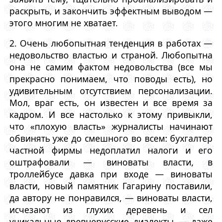
раскрыть, и закончить эффектным выводом —
этого многим не хватает.
2. Очень любопытная тенденция в работах —
недовольство властью и страной. Любопытна
она не самим фактом недовольства (все мы
прекрасно понимаем, что поводы есть), но
удивительным отсутствием персонализации.
Мол, враг есть, он известен и все время за
кадром. И все настолько к этому привыкли,
что «плохую власть» журналисты начинают
обвинять уже до смешного во всем: бухгалтер
частной фирмы недоплатил налоги и его
оштрафовали — виноваты власти, в
троллейбусе давка при входе — виноваты
власти, новый памятник Гагарину поставили,
да автору не понравился, — виноваты власти,
исчезают из глухих деревень и сел
уникальные древнерусские диалекты — даже