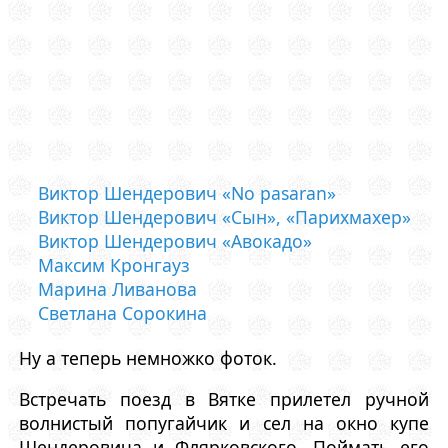
Виктор Шендерович «No pasaran»
Виктор Шендерович «Сын», «Парихмахер»
Виктор Шендерович «Авокадо»
Максим Кронгауз
Марина Ливанова
Светлана Сорокина
Ну а теперь немножко фоток.
Встречать поезд в Вятке прилетел ручной
волнистый попугайчик и сел на окно купе
Шендеровича и Флярковского. Поймать его