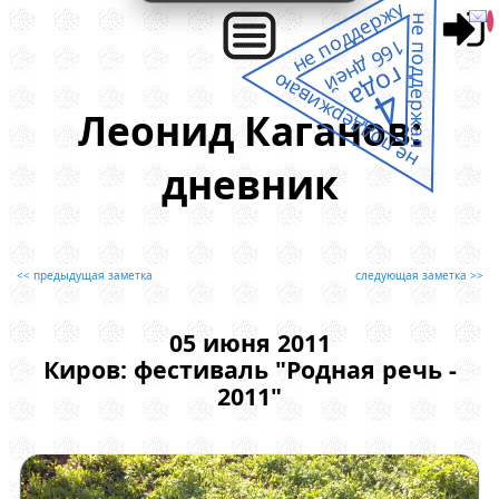
не поддержу
не поддержал
166 дней
года
не поддерживаю
4
Леонид Каганов:
дневник
<< предыдущая заметка
следующая заметка >>
05 июня 2011
Киров: фестиваль "Родная речь -
2011"