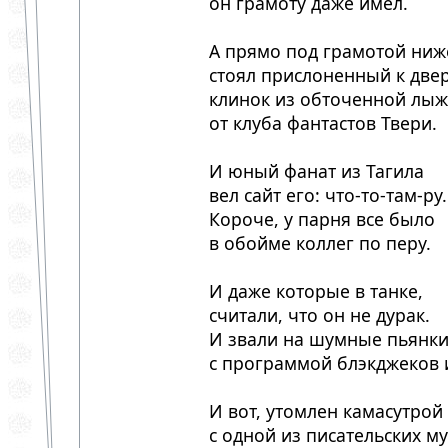
он грамоту даже имел.
А прямо под грамотой ниж
стоял прислоненный к две
клинок из обточенной лы
от клуба фантастов Твери.
И юный фанат из Тагила
вел сайт его: что-то-там-ру.
Короче, у парня все было
в обойме коллег по перу.
И даже которые в танке,
считали, что он не дурак.
И звали на шумные пьянк
с программой блэкджеков и
И вот, утомлен камасутрой
с одной из писательских му