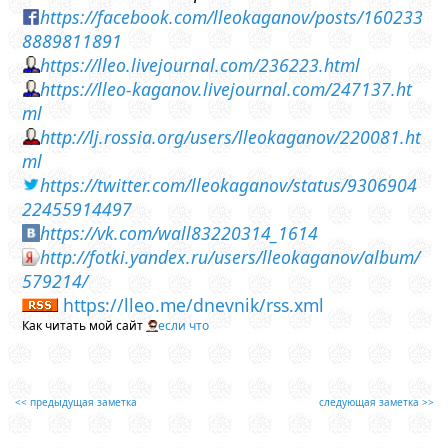
https://facebook.com/lleokaganov/posts/160233
8889811891
https://lleo.livejournal.com/236223.html
https://lleo-kaganov.livejournal.com/247137.ht
ml
http://lj.rossia.org/users/lleokaganov/220081.ht
ml
https://twitter.com/lleokaganov/status/9306904
22455914497
https://vk.com/wall83220314_1614
http://fotki.yandex.ru/users/lleokaganov/album/
579214/
https://lleo.me/dnevnik/rss.xml
Как читать мой сайт
если что
<< предыдущая заметка
следующая заметка >>