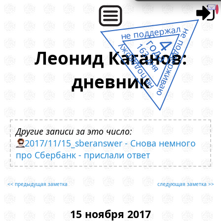
не поддержал
не поддерживаю
4
года
163 дня
не поддержу
Леонид Каганов:
дневник
Другие записи за это число:
2017/11/15_sberanswer - Снова немного
про Сбербанк - прислали ответ
<< предыдущая заметка
следующая заметка >>
15 ноября 2017