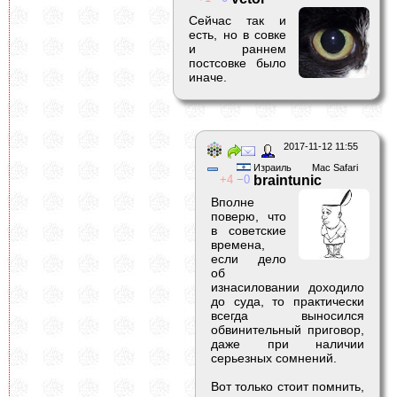
Сейчас так и
есть, но в совке
и раннем
постсовке было
иначе.
2017-11-12 11:55
Израиль
Mac Safari
4
0
braintunic
Вполне
поверю, что
в советские
времена,
если дело
об
изнасиловании доходило
до суда, то практически
всегда выносился
обвинительный приговор,
даже при наличии
серьезных сомнений.
Вот только стоит помнить,