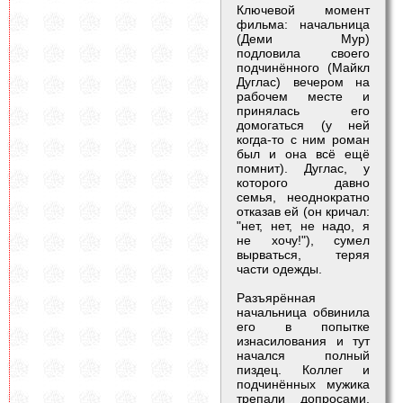
Ключевой момент
фильма: начальница
(Деми Мур)
подловила своего
подчинённого (Майкл
Дуглас) вечером на
рабочем месте и
принялась его
домогаться (у ней
когда-то с ним роман
был и она всё ещё
помнит). Дуглас, у
которого давно
семья, неоднократно
отказав ей (он кричал:
"нет, нет, не надо, я
не хочу!"), сумел
вырваться, теряя
части одежды.
Разъярённая
начальница обвинила
его в попытке
изнасилования и тут
начался полный
пиздец. Коллег и
подчинённых мужика
трепали допросами,