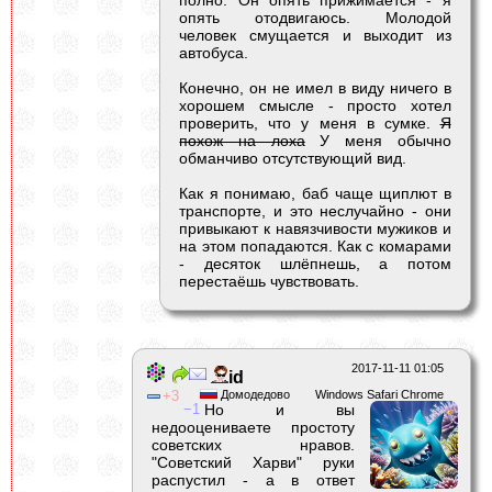
полно. Он опять прижимается - я
опять отодвигаюсь. Молодой
человек смущается и выходит из
автобуса.
Конечно, он не имел в виду ничего в
хорошем смысле - просто хотел
проверить, что у меня в сумке.
Я
похож на лоха
У меня обычно
обманчиво отсутствующий вид.
Как я понимаю, баб чаще щиплют в
транспорте, и это неслучайно - они
привыкают к навязчивости мужиков и
на этом попадаются. Как с комарами
- десяток шлёпнешь, а потом
перестаёшь чувствовать.
2017-11-11 01:05
id
3
Домодедово
Windows Safari Chrome
1
Но и вы
недооцениваете простоту
советских нравов.
"Советский Харви" руки
распустил - а в ответ