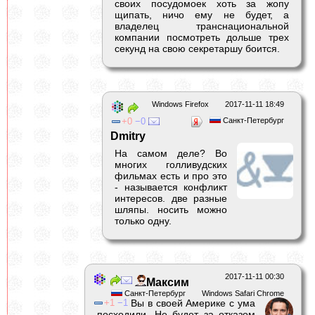
своих посудомоек хоть за жопу
щипать, ничо ему не будет, а
владелец транснациональной
компании посмотреть дольше трех
секунд на свою секретаршу боится.
Windows Firefox
2017-11-11 18:49
0
0
Санкт-Петербург
Dmitry
На самом деле? Во
многих голливудских
фильмах есть и про это
- называется конфликт
интересов. две разные
шляпы. носить можно
только одну.
2017-11-11 00:30
Максим
Санкт-Петербург
Windows Safari Chrome
1
1
Вы в своей Америке с ума
посходили. Не будет за отказом