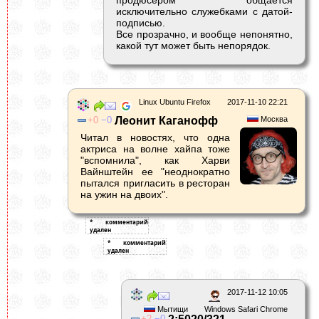
исключительно служебками с датой-
подписью.
Все прозрачно, и вообще непонятно,
какой тут может быть непорядок.
Linux Ubuntu Firefox
2017-11-10 22:21
0
0
Леонит Каганофф
Москва
Читал в новостях, что одна
актриса на волне хайпа тоже
"вспомнила", как Харви
Вайнштейн ее "неоднократно
пытался пригласить в ресторан
на ужин на двоих".
2017-11-12 10:05
Мытищи
Windows Safari Chrome
2
0