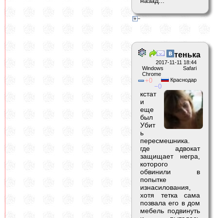
назад...
тенька
2017-11-11 18:44
Windows Safari
Chrome
0
Краснодар
0
кстат
и
еще
был
Убит
ь
пересмешника.
где адвокат
защищает негра,
которого
обвинили в
попытке
изнасилования,
хотя тетка сама
позвала его в дом
мебель подвинуть