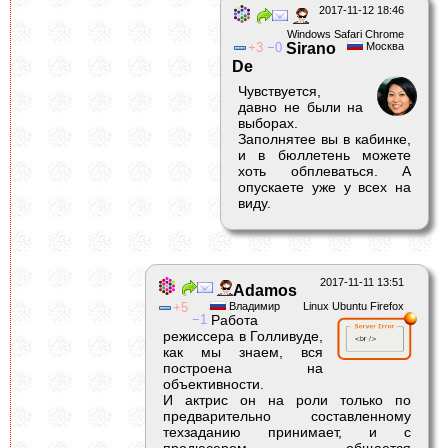
2017-11-12 18:46
Windows Safari Chrome
3
0
Sirano
Москва
De
Чувствуется,
давно не были на
выборах.
Заполнятее вы в кабинке,
и в бюллетень можете
хоть обплеваться. А
опускаете уже у всех на
виду.
2017-11-11 13:51
Adamos
5
Владимир
Linux Ubuntu Firefox
1
Работа
режиссера в Голливуде,
как мы знаем, вся
построена на
объективности.
И актрис он на роли только по
предварительно составленному
техзаданию принимает, и с
продюсером общается