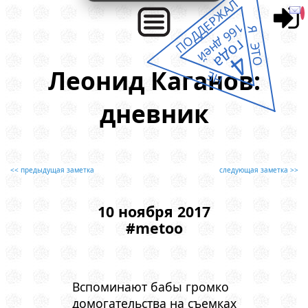
ПОДДЕРЖАЛ
166 дней
Я ЭТО
года
4
Леонид Каганов:
НЕ
дневник
<< предыдущая заметка
следующая заметка >>
10 ноября 2017
#metoo
Вспоминают бабы громко
домогательства на съемках