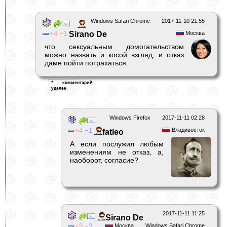
Windows Safari Chrome
2017-11-10 21:55
4
1
Sirano De
Москва
что сексуальным домогательством
можно назвать и косой взгляд, и отказ
даме пойти потрахаться.
Windows Firefox
2017-11-11 02:28
4
1
Владивосток
fatleo
А если послужил любым
изменениям не отказ, а,
наоборот, согласие?
2017-11-11 11:25
Sirano De
8
2
Москва
Windows Safari Chrome