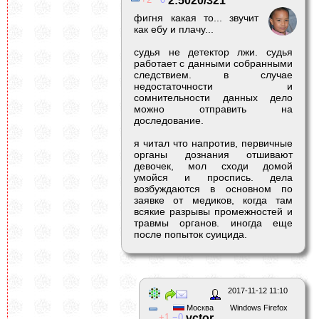
2:5020/321
фигня какая то... звучит
как ебу и плачу...
судья не детектор лжи. судья
работает с данными собранными
следствием. в случае
недостаточности и
сомнительности данных дело
можно отправить на
доследование.
я читал что напротив, первичные
органы дознания отшивают
девочек, мол сходи домой
умойся и проспись. дела
возбуждаются в основном по
заявке от медиков, когда там
всякие разрывы промежностей и
травмы органов. иногда еще
после попыток суицида.
2017-11-12 11:10
Москва
Windows Firefox
1
0
vctor