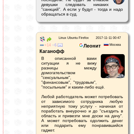
девушки следовать никаких
"санкций". А если у будут - тогда и надо
обращаться в суд.
Linux Ubuntu Firefox
2017-11-11 00:47
14
6
Москва
Леонит
Каганофф
В описанной вами
ситуации я не вижу
разницы между
домогательством
"сексуальным",
"финансовым", "трудовым",
"посыльным" и каким-либо ещё.
Любой работодатель может потребовать
от зависимого сотрудника любую
неприятную тому услугу - начиная от
поработать внеурочно и до "съездить в
область и привезти мне доски на дачу".
А может потребовать одолжить денег
или подарить ему понравившийся
гаджет.