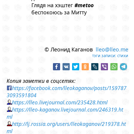
Глядя на хэштег
#metoo
беспокоюсь за Митту
© Леонид Каганов
lleo@lleo.me
тэги записи:
стихи
Копия заметки в соцсетях:
https://facebook.com/lleokaganov/posts/159787
3093591804
https://lleo.livejournal.com/235428.html
https://lleo-kaganov.livejournal.com/246319.ht
ml
http://lj.rossia.org/users/lleokaganov/219378.ht
ml