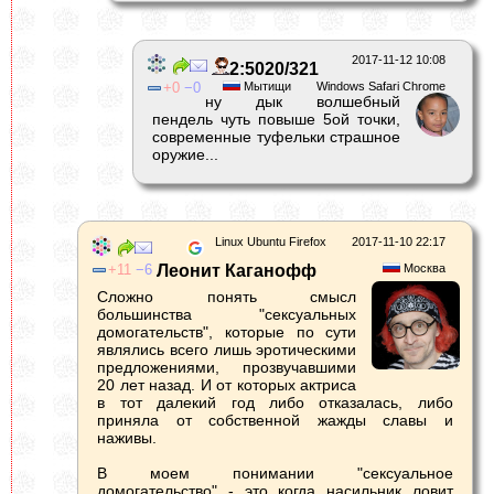
2017-11-12 10:08
2:5020/321
0
0
Мытищи
Windows Safari Chrome
ну дык волшебный
пендель чуть повыше 5ой точки,
современные туфельки страшное
оружие...
Linux Ubuntu Firefox
2017-11-10 22:17
11
6
Леонит Каганофф
Москва
Сложно понять смысл
большинства "сексуальных
домогательств", которые по сути
являлись всего лишь эротическими
предложениями, прозвучавшими
20 лет назад. И от которых актриса
в тот далекий год либо отказалась, либо
приняла от собственной жажды славы и
наживы.
В моем понимании "сексуальное
домогательство" - это когда насильник ловит