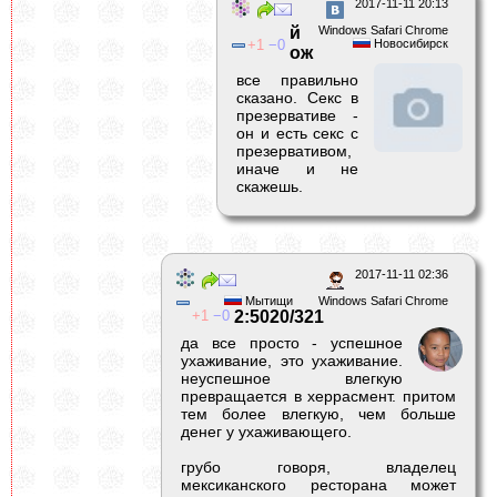
2017-11-11 20:13
й
Windows Safari Chrome
1
0
Новосибирск
ож
все правильно
сказано. Секс в
презервативе -
он и есть секс с
презервативом,
иначе и не
скажешь.
2017-11-11 02:36
Мытищи
Windows Safari Chrome
1
0
2:5020/321
да все просто - успешное
ухаживание, это ухаживание.
неуспешное влегкую
превращается в херрасмент. притом
тем более влегкую, чем больше
денег у ухаживающего.
грубо говоря, владелец
мексиканского ресторана может