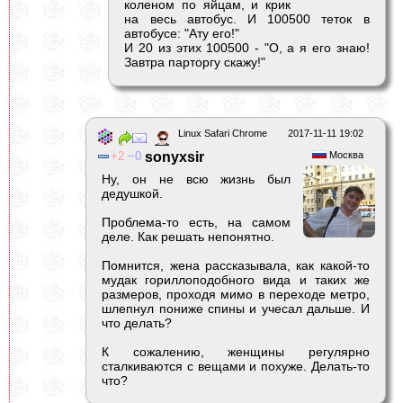
коленом по яйцам, и крик
на весь автобус. И 100500 теток в
автобусе: "Ату его!"
И 20 из этих 100500 - "О, а я его знаю!
Завтра парторгу скажу!"
Linux Safari Chrome
2017-11-11 19:02
2
0
sonyxsir
Москва
Ну, он не всю жизнь был
дедушкой.
Проблема-то есть, на самом
деле. Как решать непонятно.
Помнится, жена рассказывала, как какой-то
мудак гориллоподобного вида и таких же
размеров, проходя мимо в переходе метро,
шлепнул пониже спины и учесал дальше. И
что делать?
К сожалению, женщины регулярно
сталкиваются с вещами и похуже. Делать-то
что?