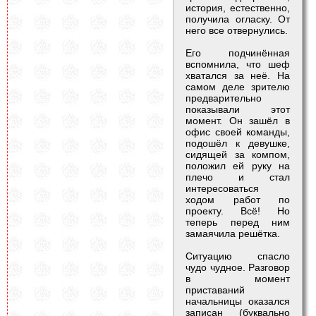
история, естественно,
получила огласку. От
него все отвернулись.
Его подчинённая
вспомнила, что шеф
хватался за неё. На
самом деле зрителю
предварительно
показывали этот
момент. Он зашёл в
офис своей команды,
подошёл к девушке,
сидящей за компом,
положил ей руку на
плечо и стал
интересоваться
ходом работ по
проекту. Всё! Но
теперь перед ним
замаячила решётка.
Ситуацию спасло
чудо чудное. Разговор
в момент
приставаний
начальницы оказался
записан (буквально