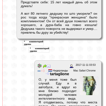
Представте себе: 15 лет каждый день об этом
думать!
А вот 80 летнего дедушку по што уморили? он
рос тогда когда "прекрасная женщина" было
комплиментом! Он от всей души пожелал всего
хорошего, а дура-баба на говно изошла!
Дедушка такого поворота не выдержал и умер....
привлечь бы дуру за убийству!
2017-11-11 03:53
3
Нидерланды
Mac Safari Chrome
0
tartaglione
О, у меня тоже был
случай. Еду я в
автобусе, и вдруг ко
мне близко подходит
молодой человек
интеллигентного вида.
Я отодвигаюсь, потому что места