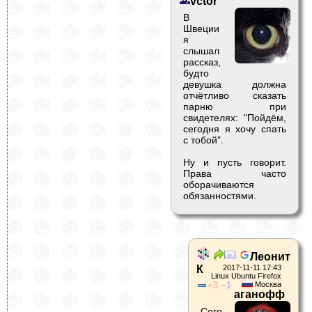
vctor
В
Швеции
я
слышал
рассказ,
будто
девушка должна
отчётливо сказать
парню при
свидетелях: "Пойдём,
сегодня я хочу спать
с тобой".
Ну и пусть говорит.
Права часто
оборачиваются
обязанностями.
Леонит
К
2017-11-11 17:43
Linux Ubuntu Firefox
3
1
Москва
аганофф
Сего