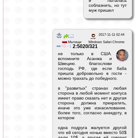
и пыталась
соблазнить, но тут
муж пришел
2017-11-11 02:44
Мытищи
Windows Safari Chrome
0
1
2:5020/321
не только в США.
вспомните Асанжа и
Швецию. благослови
господь РФ, где если баба
пришла добровольно в гости -
можно трахать до победного.
в "развитых" странах любая
сторона в любой момент коитуса
имеет право сказать нет и другая
сторона должна прекратить,
иначе это уже изнасилование.
более того, согласно анекдоту, в
котором
одна подруга жалуется другой
что ей сегодня ночью вместо 50$
дали 10$, а другая ей говорит