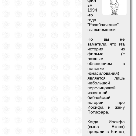
фил
ьм
1994
-го
года
"Разоблачение"
вы вспомнили.
Но вы не
заметили, что эта
история из
фильма (с
ложным
обвинением в
попытке
изнасилования)
является лишь
небольшой
перелицовкой
известной
библейской
истории про
Иосифа и жену
Потифара.
Когда Иосифа
(сына Якова)
продали в Египет,