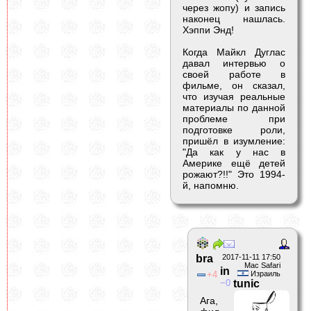
через жопу) и запись
наконец нашлась.
Хэппи Энд!
Когда Майкл Дуглас
давал интервью о
своей работе в
фильме, он сказал,
что изучая реальные
материалы по данной
проблеме при
подготовке роли,
пришёл в изумление:
"Да как у нас в
Америке ещё детей
рожают?!!" Это 1994-
й, напомню.
bra
2017-11-11 17:50
Mac Safari
in
4
Израиль
0
tunic
Ага,