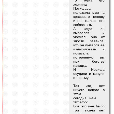
то жена его
хозяина
Потифара
положила глаз на
красивого юношу
и попыталась его
соблазнить.
А когда он
вырвался и
убежал, она от
злости заявила,
что он пытался ее
изнасиловать и
показала
потерянную им
при бегстве
накидку.
И Иосифа
осудили и кинули
в тюрьму.
Так что, нет
ничего нового в
этом
сегодняшнем
"#metoo".
Всё это уже было
три тысячи лет