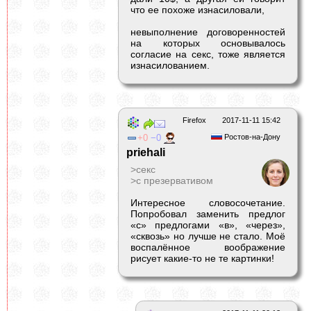
что ее похоже изнасиловали,
невыполнение договоренностей
на которых основывалось
согласие на секс, тоже является
изнасилованием.
Firefox
2017-11-11 15:42
0
0
Ростов-на-Дону
priehali
>секс
>с презервативом
Интересное словосочетание.
Попробовал заменить предлог
«с» предлогами «в», «через»,
«сквозь» но лучше не стало. Моё
воспалённое воображение
рисует какие-то не те картинки!