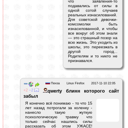
что заявления-то
подавались от силы в
одной сотой случаев
реальных изнасилований.
Для советской девочки-
комсомолки быть
изнасилованной, и чтобы
все вокруг об этом знали
— это страшный позор на
всю жизнь. Это уходить из
школы, это переезжать в
другой город...
Родителям и то никто не
признавался.
Пенза
Linux Firefox
2017-11-10 22:05
2
2
qwerty блинн которого сайт
забыл
Я конечно всё понимаю - то что 15
лет назад потрогали за коленку -
нанесло такую жуткую
психологическую травму что
только сейчас нашлись силы
рассказать об этом УЖАСЕ!