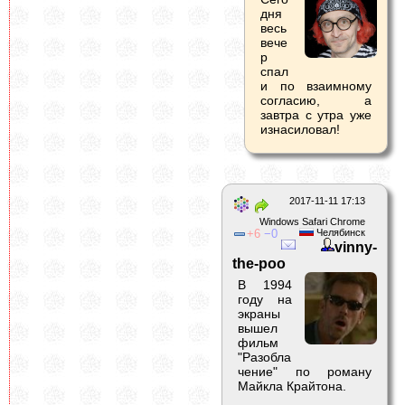
дня
весь
вече
р
спал
и по взаимному
согласию, а
завтра с утра уже
изнасиловал!
2017-11-11 17:13
Windows Safari Chrome
6
0
Челябинск
vinny-
the-poo
В 1994
году на
экраны
вышел
фильм
"Разобла
чение" по роману
Майкла Крайтона.