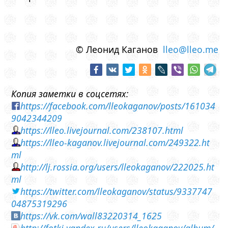
© Леонид Каганов
lleo@lleo.me
Копия заметки в соцсетях:
https://facebook.com/lleokaganov/posts/161034
9042344209
https://lleo.livejournal.com/238107.html
https://lleo-kaganov.livejournal.com/249322.ht
ml
http://lj.rossia.org/users/lleokaganov/222025.ht
ml
https://twitter.com/lleokaganov/status/9337747
04875319296
https://vk.com/wall83220314_1625