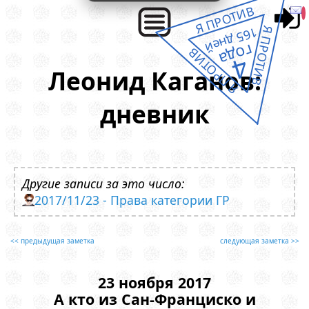
Я ПРОТИВ
Я ПРОТИВ
165 дней
года
Я ПРОТИВ
4
Леонид Каганов:
дневник
Другие записи за это число:
2017/11/23 - Права категории ГР
<< предыдущая заметка
следующая заметка >>
23 ноября 2017
А кто из Сан-Франциско и