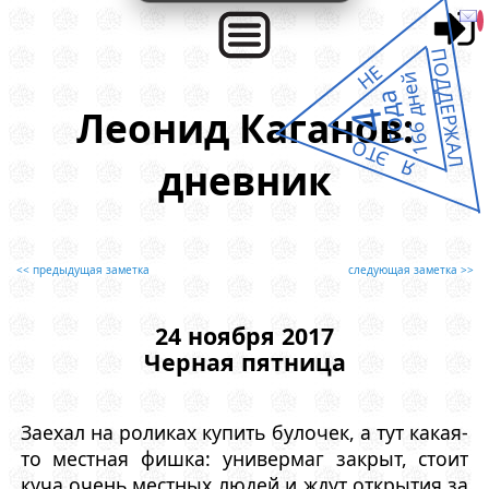
ПОДДЕРЖАЛ
НЕ
166 дней
года
Леонид Каганов:
4
Я ЭТО
дневник
<< предыдущая заметка
следующая заметка >>
24 ноября 2017
Черная пятница
Заехал на роликах купить булочек, а тут какая-
то местная фишка: универмаг закрыт, стоит
куча очень местных людей и ждут открытия за