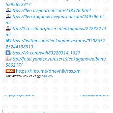
5295652917
https://lleo.livejournal.com/238376.html
https://lleo-kaganov.livejournal.com/249596.ht
ml
http://lj.rossia.org/users/lleokaganov/222322.ht
ml
https://twitter.com/lleokaganov/status/9338657
25244198913
https://vk.com/wall83220314_1627
http://fotki.yandex.ru/users/lleokaganov/album/
580217/
https://lleo.me/dnevnik/rss.xml
Как читать мой сайт
если что
<< предыдущая заметка
следующая заметка >>