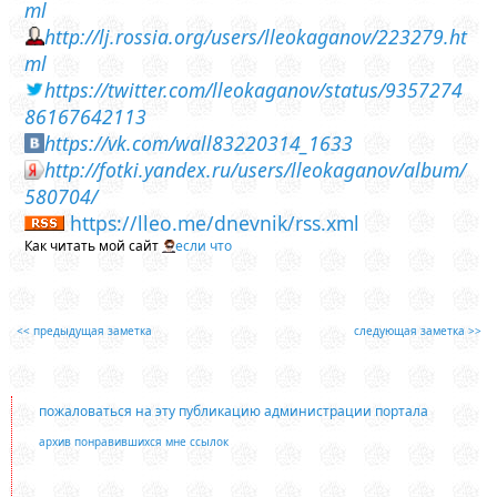
ml
http://lj.rossia.org/users/lleokaganov/223279.ht
ml
https://twitter.com/lleokaganov/status/9357274
86167642113
https://vk.com/wall83220314_1633
http://fotki.yandex.ru/users/lleokaganov/album/
580704/
https://lleo.me/dnevnik/rss.xml
Как читать мой сайт
если что
<< предыдущая заметка
следующая заметка >>
пожаловаться на эту публикацию администрации портала
архив понравившихся мне ссылок