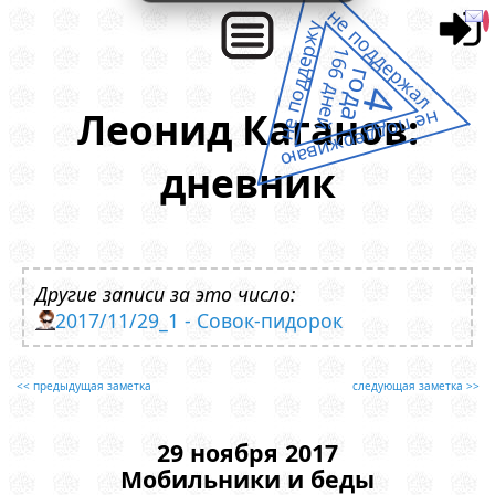
не поддержал
не поддержу
166 дней
года
4
Леонид Каганов:
не поддерживаю
дневник
Другие записи за это число:
2017/11/29_1 - Совок-пидорок
<< предыдущая заметка
следующая заметка >>
29 ноября 2017
Мобильники и беды