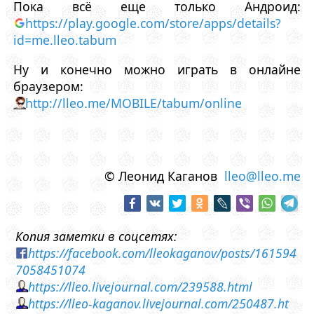
Пока всё еще только Андроид:
https://play.google.com/store/apps/details?
id=me.lleo.tabum
Ну и конечно можно играть в онлайне
браузером:
http://lleo.me/MOBILE/tabum/online
© Леонид Каганов
lleo@lleo.me
Копия заметки в соцсетях:
https://facebook.com/lleokaganov/posts/161594
7058451074
https://lleo.livejournal.com/239588.html
https://lleo-kaganov.livejournal.com/250487.ht