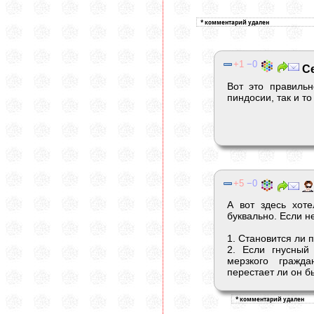
1
0
Се
Вот это правильн
пиндосии, так и т
5
0
А вот здесь хоте
буквально. Если н
1. Становится ли 
2. Если гнусный
мерзкого гражд
перестает ли он б