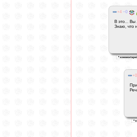
4
0
В это... В
Знаю, что 
0
При
Реч