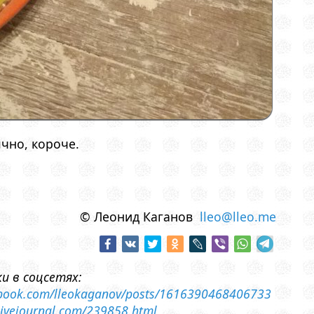
чно, короче.
© Леонид Каганов
lleo@lleo.me
и в соцсетях:
cebook.com/lleokaganov/posts/1616390468406733
.livejournal.com/239858.html