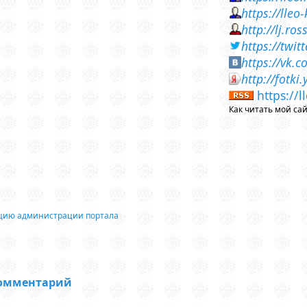
https://lle
http://lj.r
https://twi
https://vk.
http://fotk
https://
Как читать мой са
ацию администрации портала
комментарий