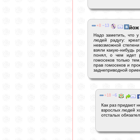
8
13
йож
Надо заметить, что у
людей радугу: креа
невозможной степени
взяли какую-нибудь ро
понял, о чем идет 
гомосеков только тем
прав гомосеков и про
заднеприводной орие
18
6
Как раз придают 
взрослых людей хо
отсталых обязател