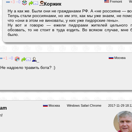
3
0
Fremont
W
Коржик
Ну а как же. Были они не гражданами РФ. А «не россияне — вс
Тепрь стали россиянами, но им это, как мы уже знаем, не пом
что «они в этом не виноваты, у них уже пидорские гены».
Ну вот и говорю — ежели пидорами жителей цельного п
обозвать, то не стоит в туда ездить. Во всяком случае, мне 
было.
1
0
Москва
_
Не надоело травить бота? :)
Москва
Windows Safari Chrome
2017-11-29 18:1
ram
л!