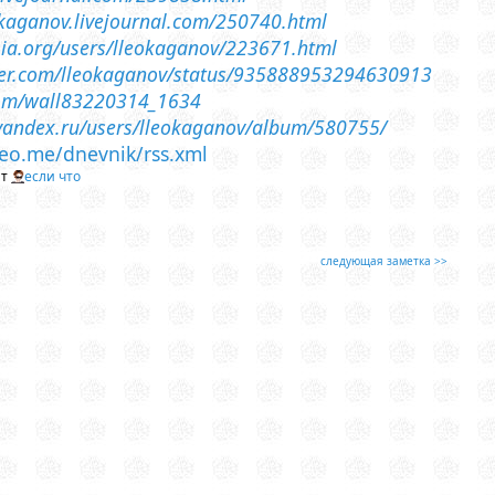
o-kaganov.livejournal.com/250740.html
ossia.org/users/lleokaganov/223671.html
tter.com/lleokaganov/status/935888953294630913
com/wall83220314_1634
i.yandex.ru/users/lleokaganov/album/580755/
lleo.me/dnevnik/rss.xml
йт
если что
следующая заметка >>