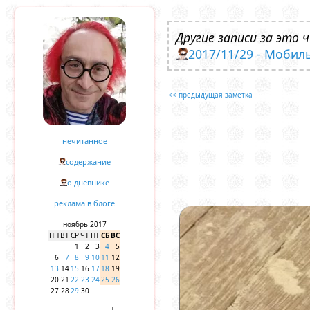
Другие записи за это ч
2017/11/29 - Мобил
<< предыдущая заметка
нечитанное
содержание
о дневнике
реклама в блоге
ноябрь 2017
ПН
ВТ
СР
ЧТ
ПТ
СБ
ВС
1
2
3
4
5
6
7
8
9
10
11
12
13
14
15
16
17
18
19
20
21
22
23
24
25
26
27
28
29
30