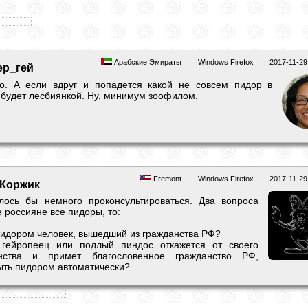
Арабские Эмираты
Windows Firefox
2017-11-29
р_гей
о. А если вдруг и попадется какой не совсем пидор в
о будет лесбиянкой. Ну, минимум зоофилом.
Fremont
Windows Firefox
2017-11-29
Коржик
лось бы немного проконсультироваться. Два вопроса
е россияне все пидоры, то:
пидором человек, вышедший из гражданства РФ?
 гейропеец или подлый пиндос откажется от своего
анства и примет благословенное гражданство РФ,
ыть пидором автоматически?